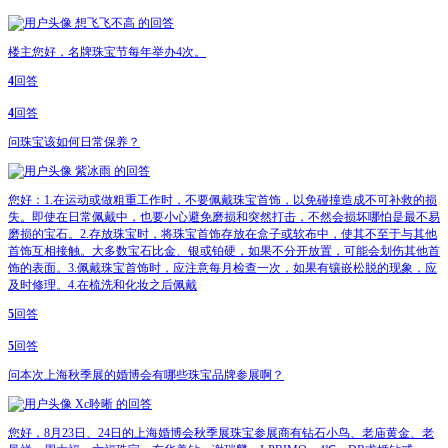
想飞飞不高
的回答
楼主您好，名牌珠宝节每年举办4次。
4
回答
4
回答
问
珠宝该如何日常保养？
紫冰雨
的回答
您好：1.在运动或做粗重工作时，不要佩戴珠宝首饰，以免碰撞造成不可补救的损
失。即使在日常佩戴中，也要小心避免磨损和突然打击，不然会损坏哪怕是最不易
磨损的宝石。2.存放珠宝时，将珠宝首饰存放在盒子或软布中，使其不至于与其他
首饰互相接触。大多数宝石比金、银或铂硬，如果不分开放置，可能会划伤其他首
饰的表面。3.佩戴珠宝首饰时，应注意每月检查一次，如果有镶嵌松脱的现象，应
及时修理。4.在梳洗和化妆之后佩戴
5
回答
5
回答
问
本次上海秋季展的婚博会有哪些珠宝品牌参展啊？
Xc聆晰
的回答
您好，8月23日、24日的上海婚博会秋季展珠宝参展商有钻石小鸟、老庙黄金、老