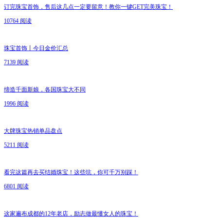
订完珠宝首饰，售后这几点一定要留意！教你一键GET完美珠宝！
10764 阅读
珠宝首饰丨今日金价汇总
7139 阅读
缔造千面新娘，各国珠宝大不同
1996 阅读
大牌珠宝热销单品盘点
5211 阅读
看完这篇再去买结婚珠宝！这些坑，你可千万别踩！
6801 阅读
这家遍布成都的12年老店，励志做最懂女人的珠宝！