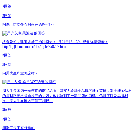
2
回答
2
回答
问
珠宝讲堂什么时候开始啊~？~~
黑波波
的回答
楼楼您好，珠宝讲堂开始时间为：1月24号13：30。活动详情查看：
http://bj.jiehun.com.cn/bbs/topic/750757.html
5
回答
5
回答
问
周大生珠宝怎么样？
会员04278568
的回答
周大生是国内一家连锁的珠宝品牌。其实无论哪个品牌的珠宝首饰，对于珠宝钻石
的原材料要求是非常高的，因为这影响到了一家品牌的口碑、信赖度以及品牌档
次。周大生在国内还算可以吧。
3
回答
3
回答
问
珠宝是不有好看的