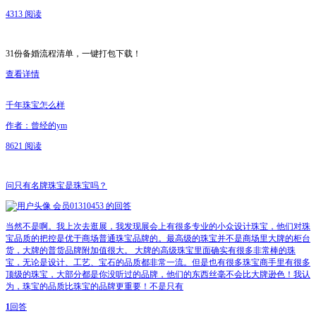
4313 阅读
31份备婚流程清单，一键打包下载！
查看详情
千年珠宝怎么样
作者：曾经的ym
8621 阅读
问
只有名牌珠宝是珠宝吗？
会员01310453
的回答
当然不是啊。我上次去逛展，我发现展会上有很多专业的小众设计珠宝，他们对珠
宝品质的把控是优于商场普通珠宝品牌的。最高级的珠宝并不是商场里大牌的柜台
货，大牌的普货品牌附加值很大。 大牌的高级珠宝里面确实有很多非常棒的珠
宝，无论是设计、工艺、宝石的品质都非常一流。但是也有很多珠宝商手里有很多
顶级的珠宝，大部分都是你没听过的品牌，他们的东西丝毫不会比大牌逊色！我认
为，珠宝的品质比珠宝的品牌更重要！不是只有
1
回答