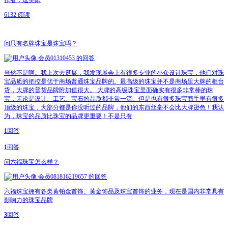
作者：逗笑阳
6132 阅读
问
只有名牌珠宝是珠宝吗？
会员01310453
的回答
当然不是啊。我上次去逛展，我发现展会上有很多专业的小众设计珠宝，他们对珠
宝品质的把控是优于商场普通珠宝品牌的。最高级的珠宝并不是商场里大牌的柜台
货，大牌的普货品牌附加值很大。 大牌的高级珠宝里面确实有很多非常棒的珠
宝，无论是设计、工艺、宝石的品质都非常一流。但是也有很多珠宝商手里有很多
顶级的珠宝，大部分都是你没听过的品牌，他们的东西丝毫不会比大牌逊色！我认
为，珠宝的品质比珠宝的品牌更重要！不是只有
1
回答
1
回答
问
六福珠宝怎么样？
会员081816219657
的回答
六福珠宝拥有各类黄铂金首饰、黄金饰品及珠宝首饰的业务，现在是国内非常具有
影响力的珠宝品牌
3
回答