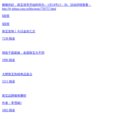
楼楼您好，珠宝讲堂开始时间为：1月24号13：30。活动详情查看：
http://bj.jiehun.com.cn/bbs/topic/750757.html
5
回答
5
回答
珠宝首饰丨今日金价汇总
7139 阅读
缔造千面新娘，各国珠宝大不同
1996 阅读
大牌珠宝热销单品盘点
5211 阅读
珠宝品牌都有哪些
作者：李雪斌1
1862 阅读