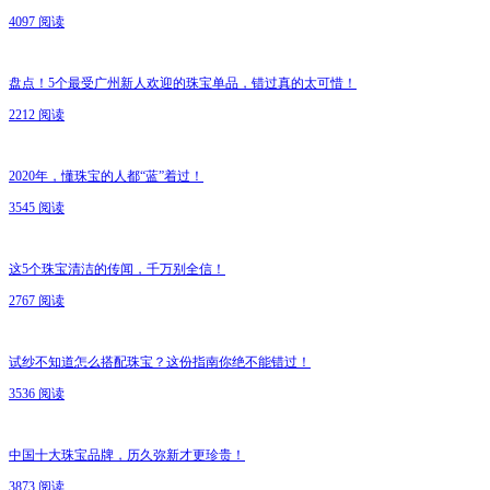
4097 阅读
盘点！5个最受广州新人欢迎的珠宝单品，错过真的太可惜！
2212 阅读
2020年，懂珠宝的人都“蓝”着过！
3545 阅读
这5个珠宝清洁的传闻，千万别全信！
2767 阅读
试纱不知道怎么搭配珠宝？这份指南你绝不能错过！
3536 阅读
中国十大珠宝品牌，历久弥新才更珍贵！
3873 阅读