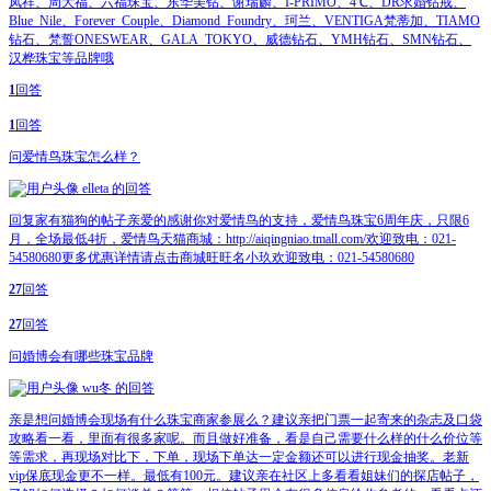
凤祥、周大福、六福珠宝、东华美钻、谢瑞麟、I-PRIMO、4℃、DR求婚钻戒、
Blue Nile、Forever Couple、Diamond Foundry、珂兰、VENTIGA梵蒂加、TIAMO
钻石、梵誓ONESWEAR、GALA TOKYO、威德钻石、YMH钻石、SMN钻石、
汉桦珠宝等品牌哦
1
回答
1
回答
问
爱情鸟珠宝怎么样？
elleta
的回答
回复家有猫狗的帖子亲爱的感谢你对爱情鸟的支持，爱情鸟珠宝6周年庆，只限6
月，全场最低4折，爱情鸟天猫商城：http://aiqingniao.tmall.com/欢迎致电：021-
54580680更多优惠详情请点击商城旺旺名小玖欢迎致电：021-54580680
27
回答
27
回答
问
婚博会有哪些珠宝品牌
wu冬
的回答
亲是想问婚博会现场有什么珠宝商家参展么？建议亲把门票一起寄来的杂志及口袋
攻略看一看，里面有很多家呢。而且做好准备，看是自己需要什么样的什么价位等
等需求，再现场对比下，下单，现场下单达一定金额还可以进行现金抽奖。老新
vip保底现金更不一样。最低有100元。建议亲在社区上多看看姐妹们的探店帖子，