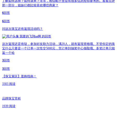
了解如何选择？如何谈单？等等，相信帖子里会有很多信息给你参考的。看看点评
那一部分，姐妹们都比较喜欢哪些商家？
6
回答
6
回答
问
这次珠宝还有返现活动吗？
我要的飞翔aa啊
的回答
这次返现还是有哒，参加好友助力活动，满20人，就有返现资格哦。不管你定的珠
宝什么只要是一个订单一次性交5000元，凭订单到抽奖中心领取哦。多笔订单只能
返一个哈
3
回答
3
回答
【珠宝展区】逛购指南！
3303 阅读
品牌珠宝赏析
1939 阅读