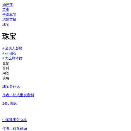
婚芭莎
首页
全部标签
结婚首饰
珠宝
珠宝
#
金夫人影楼
#
ido钻石
#
怎么样求婚
全部
百科
问答
攻略
珠宝是什么
作者：钻戒批发定制
2410 阅读
中国珠宝怎么样
作者：筱筱孜gg