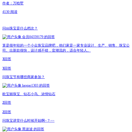
作者：万晗墅
4130 阅读
问
titi珠宝是什么档次？
会员04359179
的回答
算是很年轻的一个小众珠宝品牌吧，他们家是一家专业设计、生产、销售、珠宝公
司。出新款很快，设计感不错，蛮潮流的，适合年轻人。
3
回答
3
回答
问
珠宝节有哪些商家参加？
laogao1303
的回答
欧宝丽珠宝、钻石小鸟、浓情钻石
2
回答
2
回答
问
珠宝讲堂什么时候开始啊~？~~
黑波波
的回答