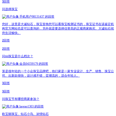
3
回答
问
选择珠宝
手机用户98131437
的回答
您好，这里是大诚钻石，珠宝首饰您可以看珠宝检测证书的，珠宝证书在该鉴定机
构官方网站也是可以查询的，另外就是要选择信誉高的正规商家购买。大诚钻石祝
您生活愉快。
2
回答
2
回答
问
titi珠宝是什么档次？
会员04359179
的回答
算是很年轻的一个小众珠宝品牌吧，他们家是一家专业设计、生产、销售、珠宝公
司。出新款很快，设计感不错，蛮潮流的，适合年轻人。
3
回答
3
回答
问
珠宝节有哪些商家参加？
laogao1303
的回答
欧宝丽珠宝、钻石小鸟、浓情钻石