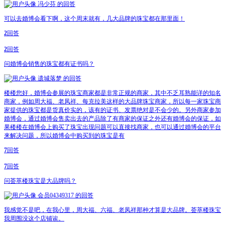
冯少芬
的回答
可以去婚博会看下啊，这个周末就有，几大品牌的珠宝都在那里面！
2
回答
2
回答
问
婚博会销售的珠宝都有证书吗？
遗城落梦
的回答
楼楼您好，婚博会参展的珠宝商家都是非常正规的商家，其中不乏耳熟能详的知名
商家，例如周大福、老凤祥、每克拉美这样的大品牌珠宝商家，所以每一家珠宝商
家提供的珠宝都是货真价实的，该有的证书、发票绝对是不会少的。另外商家参加
婚博会，通过婚博会售卖出去的产品除了有商家的保证之外还有婚博会的保证，如
果楼楼在婚博会上购买了珠宝出现问题可以直接找商家，也可以通过婚博会的平台
来解决问题，所以婚博会中购买到的珠宝是有
7
回答
7
回答
问
荟萃楼珠宝是大品牌吗？
会员04349317
的回答
我感觉不是吧，在我心里，周大福、六福、老凤祥那种才算是大品牌。荟萃楼珠宝
我周围没这个店铺诶。