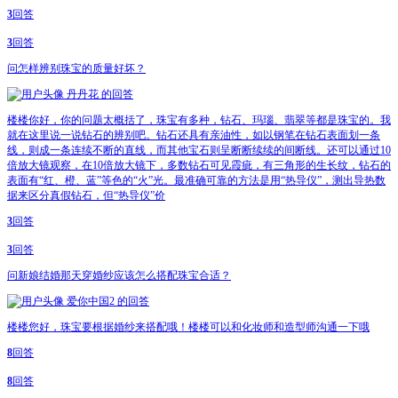
3
回答
3
回答
问
怎样辨别珠宝的质量好坏？
丹丹花
的回答
楼楼你好，你的问题太概括了，珠宝有多种，钻石、玛瑙、翡翠等都是珠宝的。我
就在这里说一说钻石的辨别吧。钻石还具有亲油性，如以钢笔在钻石表面划一条
线，则成一条连续不断的直线，而其他宝石则呈断断续续的间断线。还可以通过10
倍放大镜观察，在10倍放大镜下，多数钻石可见霞疵，有三角形的生长纹，钻石的
表面有“红、橙、蓝”等色的“火”光。最准确可靠的方法是用“热导仪”，测出导热数
据来区分真假钻石，但“热导仪”价
3
回答
3
回答
问
新娘结婚那天穿婚纱应该怎么搭配珠宝合适？
爱你中国2
的回答
楼楼您好，珠宝要根据婚纱来搭配哦！楼楼可以和化妆师和造型师沟通一下哦
8
回答
8
回答