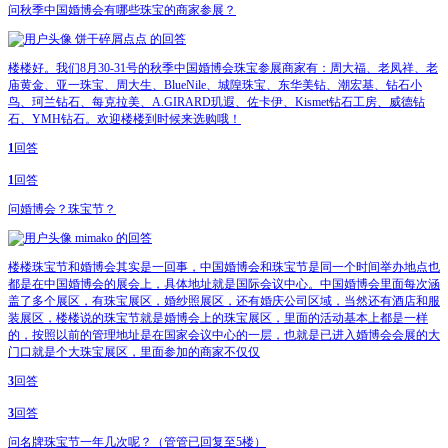
问
秋季中国婚博会有哪些珠宝的商家参展？
饼干碎屑点点
的回答
楼楼好。我们8月30-31号的秋季中国婚博会珠宝参展商家有：周大福、老凤祥、老
庙黄金、亚一珠宝、周大生、BlueNile、城隍珠宝、东华美钻、潮宏基、钻石小
鸟、珂兰钻石、每克拉美、A.GIRARD玑遐、佐卡伊、Kismet钻石工房、威德钻
石、YMH钻石。欢迎楼楼到时候来选购哦！
1
回答
1
回答
问
婚博会？珠宝节？
mimako
的回答
楼楼珠宝节和婚博会其实是一回事，中国婚博会和珠宝节是同一个时间举办地点也
都是在中国婚博会的展会上，具体地址就是国际会议中心。中国婚博会里面每次涵
盖了多个展区，有珠宝展区，婚纱照展区，还有婚庆公司区域，当然还有酒店和服
装展区，楼楼说的珠宝节就是婚博会上的珠宝展区，里面的活动基本上都是一样
的，按照以前的管理地址是在国家会议中心的一层，也就是已进入婚博会会展的大
门口就是个大珠宝展区，里面参加的商家不仅仅
3
回答
3
回答
问
名牌珠宝节一年几次呢？（管管已回复至5楼）