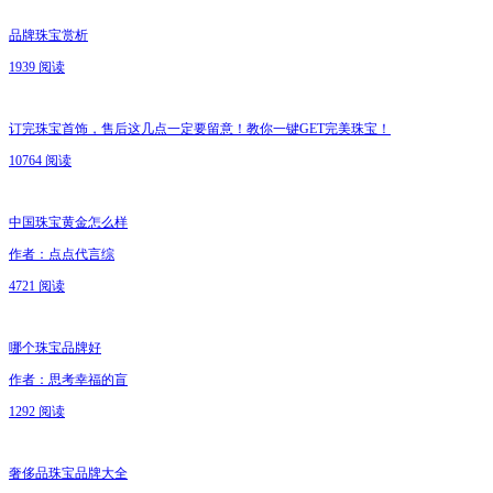
品牌珠宝赏析
1939 阅读
订完珠宝首饰，售后这几点一定要留意！教你一键GET完美珠宝！
10764 阅读
中国珠宝黄金怎么样
作者：点点代言综
4721 阅读
哪个珠宝品牌好
作者：思考幸福的盲
1292 阅读
奢侈品珠宝品牌大全