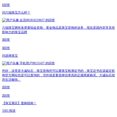
1
回答
问
六福珠宝怎么样？
会员081816219657
的回答
六福珠宝拥有各类黄铂金首饰、黄金饰品及珠宝首饰的业务，现在是国内非常具有
影响力的珠宝品牌
3
回答
3
回答
问
选择珠宝
手机用户98131437
的回答
您好，这里是大诚钻石，珠宝首饰您可以看珠宝检测证书的，珠宝证书在该鉴定机
构官方网站也是可以查询的，另外就是要选择信誉高的正规商家购买。大诚钻石祝
您生活愉快。
2
回答
2
回答
【珠宝展区】逛购指南！
3303 阅读