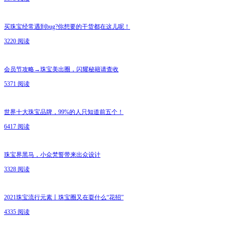
买珠宝经常遇到bug?你想要的干货都在这儿呢！
3220 阅读
会员节攻略→珠宝美出圈，闪耀秘籍请查收
5371 阅读
世界十大珠宝品牌，99%的人只知道前五个！
6417 阅读
珠宝界黑马，小众梵誓带来出众设计
3328 阅读
2021珠宝流行元素丨珠宝圈又在耍什么“花招”
4335 阅读