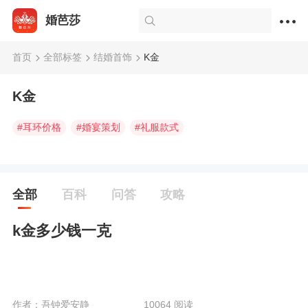
婚芭莎
首页
全部标签
结婚首饰
K金
K金
#
耳环价格
#
婚宴策划
#
礼服款式
全部
百科
问答
攻略
k金多少钱一克
作者：吾钟爱安静
10064 阅读