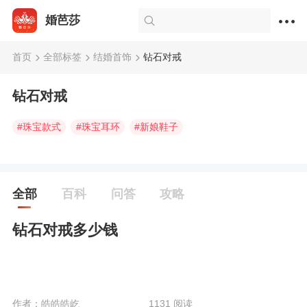
婚芭莎
首页
全部标签
结婚首饰
钻石对戒
钻石对戒
#
珠宝款式
#
珠宝耳环
#
新娘鞋子
全部
百科
问答
攻略
钻石对戒多少钱
作者：皓皓皓屹
1131 阅读