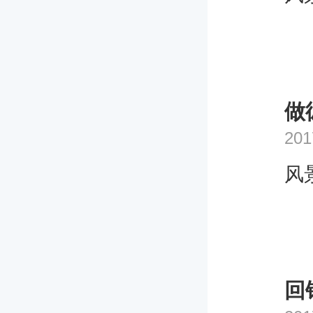
做
201
风
回