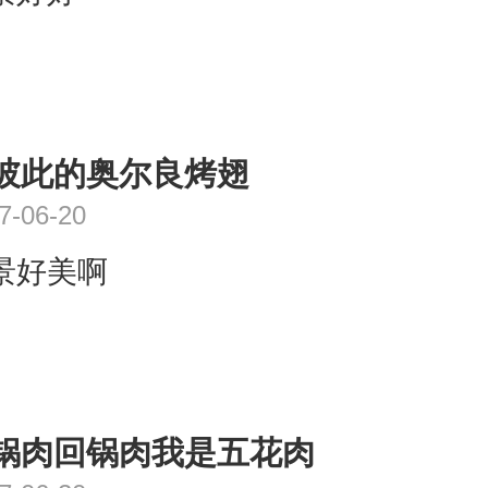
彼此的奥尔良烤翅
7-06-20
景好美啊
锅肉回锅肉我是五花肉