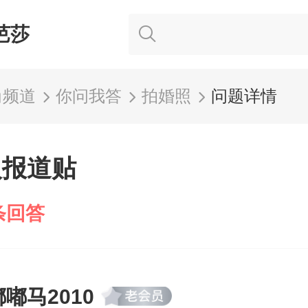
芭莎
尚频道
你问我答
拍婚照
问题详情
人报道贴
条回答
嘟嘟马2010