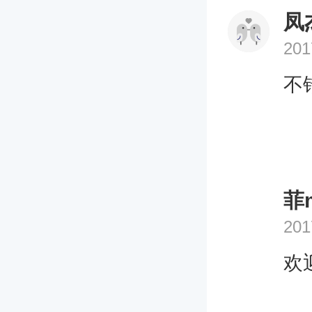
凤
201
不
菲
201
欢