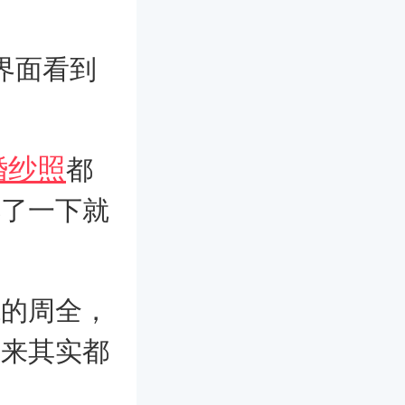
界面看到
婚纱照
都
解了一下就
虑的周全，
下来其实都