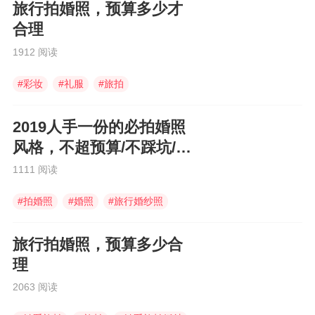
旅行拍婚照，预算多少才
合理
1912 阅读
#
彩妆
#
礼服
#
旅拍
2019人手一份的必拍婚照
风格，不超预算/不踩坑/不
后悔！
1111 阅读
#
拍婚照
#
婚照
#
旅行婚纱照
旅行拍婚照，预算多少合
理
2063 阅读