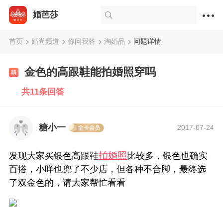
婚芭莎
首页
婚尚频道
你问我答
淘婚品
问题详情
金色的高跟鞋能拍婚照穿吗
共11条回答
糖小一
2017-07-24
拍婚照
发现大家买银色高跟鞋
比较多，银色也确实
百搭，小咩也兜了不少店，但各种不合脚，最终选
了双金色的，请大家帮忙看看