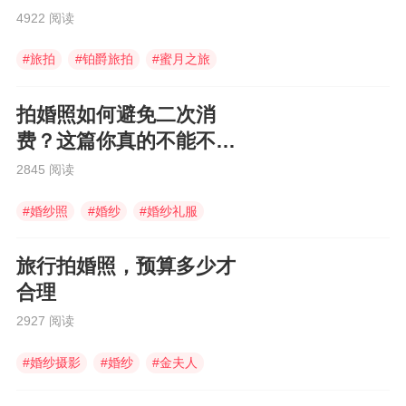
4922 阅读
#
旅拍
#
铂爵旅拍
#
蜜月之旅
拍婚照如何避免二次消
费？这篇你真的不能不
看！
2845 阅读
#
婚纱照
#
婚纱
#
婚纱礼服
旅行拍婚照，预算多少才
合理
2927 阅读
#
婚纱摄影
#
婚纱
#
金夫人