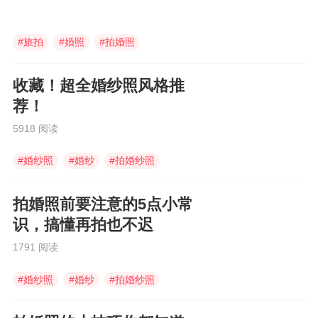
#
旅拍
#
婚照
#
拍婚照
收藏！超全婚纱照风格推
荐！
5918 阅读
#
婚纱照
#
婚纱
#
拍婚纱照
拍婚照前要注意的5点小常
识，搞懂再拍也不迟
1791 阅读
#
婚纱照
#
婚纱
#
拍婚纱照