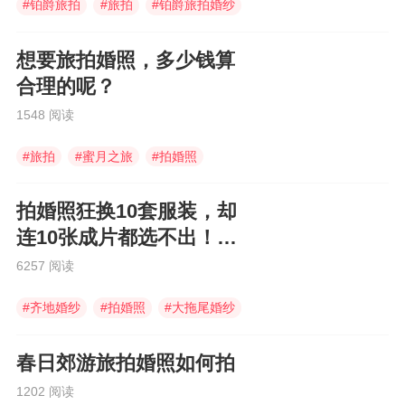
#
铂爵旅拍
#
旅拍
#
铂爵旅拍婚纱
想要旅拍婚照，多少钱算
合理的呢？
1548 阅读
#
旅拍
#
蜜月之旅
#
拍婚照
拍婚照狂换10套服装，却
连10张成片都选不出！赖
谁？
6257 阅读
#
齐地婚纱
#
拍婚照
#
大拖尾婚纱
春日郊游旅拍婚照如何拍
1202 阅读