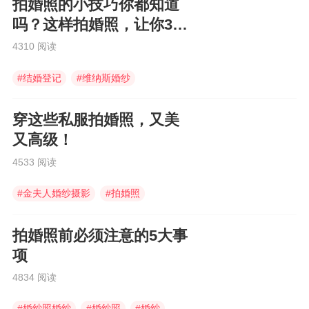
拍婚照的小技巧你都知道
吗？这样拍婚照，让你360
度无死角！
4310 阅读
#
结婚登记
#
维纳斯婚纱
#
维纳斯婚纱摄影
穿这些私服拍婚照，又美
又高级！
4533 阅读
#
金夫人婚纱摄影
#
拍婚照
#
水晶之恋婚纱摄影
拍婚照前必须注意的5大事
项
4834 阅读
#
婚纱照婚纱
#
婚纱照
#
婚纱