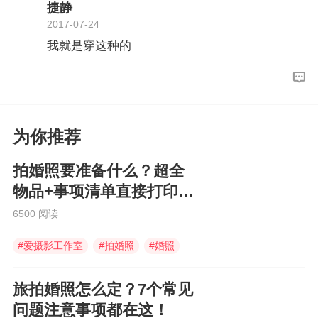
捷静
2017-07-24
我就是穿这种的
为你推荐
拍婚照要准备什么？超全
物品+事项清单直接打印就
能用！
6500 阅读
#
爱摄影工作室
#
拍婚照
#
婚照
旅拍婚照怎么定？7个常见
问题注意事项都在这！