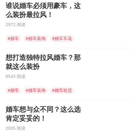
谁说婚车必须用豪车，这
么装扮最拉风！
2972 阅读
#
婚车
#
婚车装饰
#
婚车车花
想打造独特拉风婚车？那
就这么装扮
8543 阅读
#
婚车
#
婚车装饰
#
婚车租赁
婚车想与众不同？这么选
肯定妥妥的！
2005 阅读