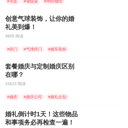
#
耳坠
#
项链金
#
伴郎领结
创意气球装饰，让你的婚
礼美到爆！
3609 阅读
#
拱门
#
气球拱门
#
婚车装扮
套餐婚庆与定制婚庆区别
在哪？
15623 阅读
#
婚庆
#
婚庆公司
#
婚礼企划
婚礼倒计时1天！这些物品
和事项务必再检查一遍！