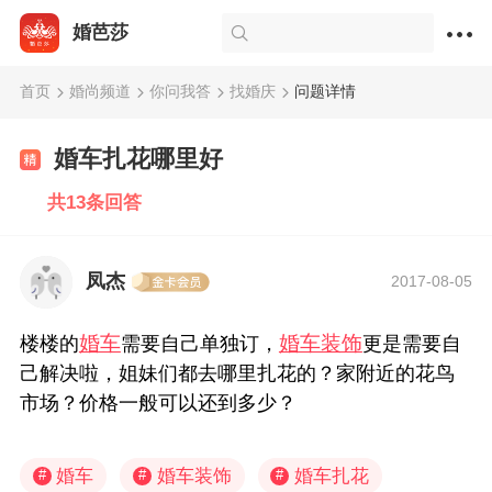
婚芭莎
首页
婚尚频道
你问我答
找婚庆
问题详情
婚车扎花哪里好
共13条回答
凤杰
2017-08-05
婚车
婚车装饰
楼楼的
需要自己单独订，
更是需要自
己解决啦，姐妹们都去哪里扎花的？家附近的花鸟
市场？价格一般可以还到多少？
婚车
婚车装饰
婚车扎花
#
#
#