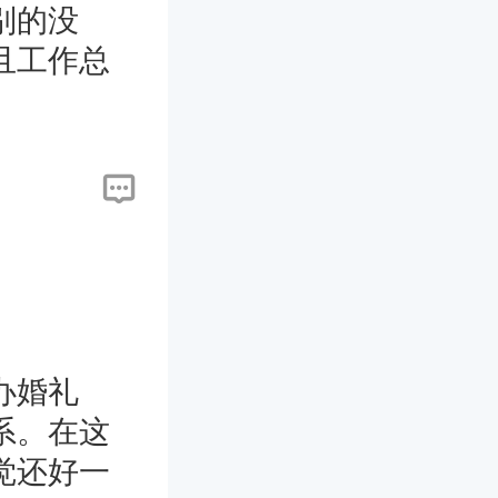
别的没
且工作总
么好意思
。简单的
办婚礼
系。在这
觉还好一