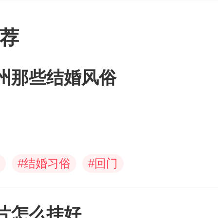
荐
州那些结婚风俗
#
结婚习俗
#
回门
片怎么挂好