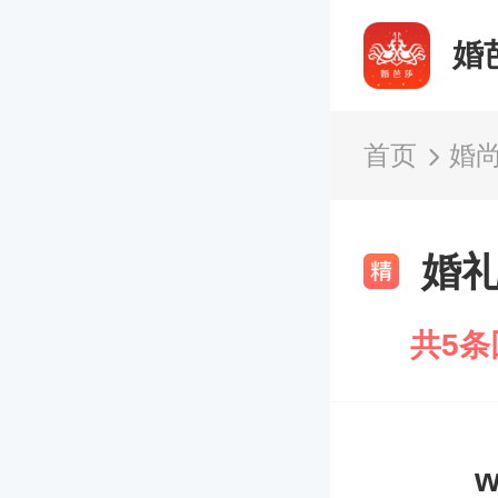
婚
首页
婚
婚
共5条
w