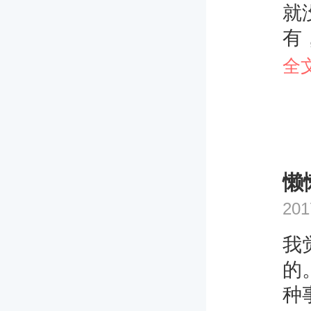
就
有
是
全
告
吃
懒
201
我
的
种