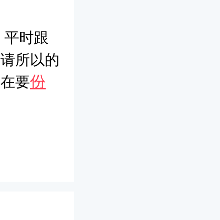
。平时跟
邀请所以的
份
我在要