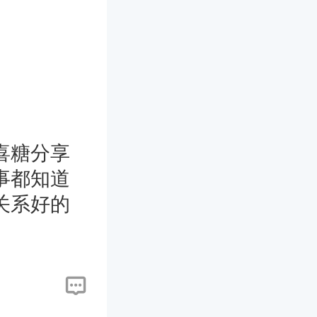
喜糖分享
事都知道
关系好的
这样给人
事相处肯
就是未结