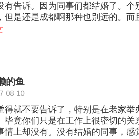
没有告诉。因为同事们都结婚了。个
，但是还是成都啊那种也别远的。而
换。不确定什么时候就辞职了呢。怎
文
诉人家。出于礼貌可以请大家吃个饭
点，沾沾你的喜气就好了。
懒的鱼
7-08-10
觉得就不要告诉了，特别是在老家举
。毕竟你们只是在工作上很密切的关
事情上却没有。没有结婚的同事，感