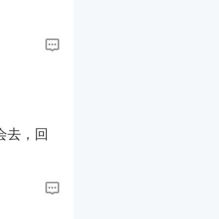
完婚的同
真想给你
示的。我
婚礼就给
会去，回