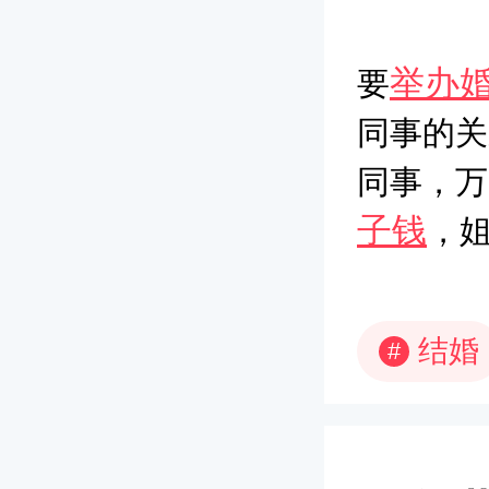
举办
要
同事的关
同事，万
子钱
，
结婚
#