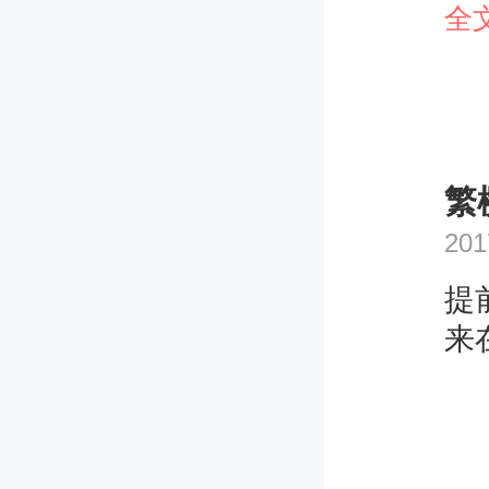
点
全
事
花
觉
大
繁
201
提
来