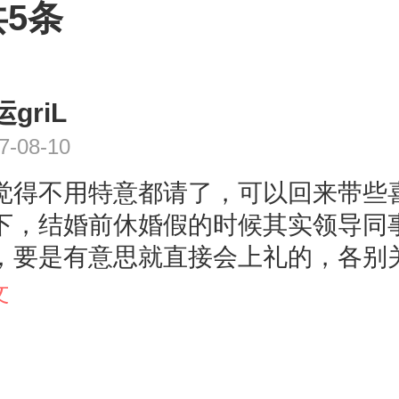
5条
griL
7-08-10
觉得不用特意都请了，可以回来带些
下，结婚前休婚假的时候其实领导同
，要是有意思就直接会上礼的，各别
以单独请一下，不用每个人都通知，
文
感觉确实很明显的。一般结婚后的同
想着这钱是收不回来的，礼尚往来也
的，再有就是关系特别好的。