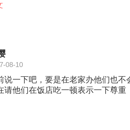
。等人家结婚的时候可以还回去。结
文
就不好了，毕竟份子钱就是来回帐。
钱的人，也知道了解你，自然会有表
得楼主就直接请婚假就好了。举办完
家带回来喜糖就好了。
樱
7-08-10
前说一下吧，要是在老家办他们也不
在请他们在饭店吃一顿表示一下尊重