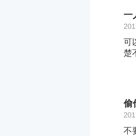
一
201
可
楚
偷
201
不