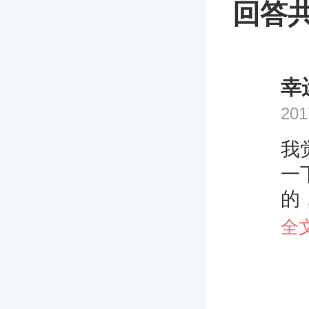
回答共
幸运
201
我
一
的
可
全
的
定
婚