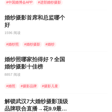
#
中国婚博会APP
#
进部婚纱摄影
#
拍婚照
婚纱摄影首席和总监哪个
好
1596 阅读
#
婚纱照
#
婚纱摄影
#
婚纱
婚纱照哪家拍得好？全国
婚纱摄影十佳榜
8857 阅读
#
婚照
#
摄影品牌
#
摄影儿童
解锁武汉7大婚纱摄影顶级
品牌联合直播→花9.9最高