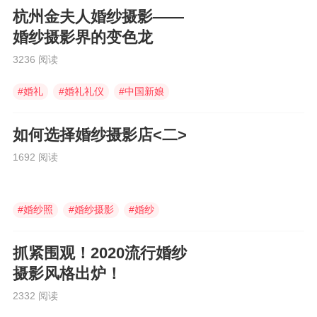
杭州金夫人婚纱摄影——
婚纱摄影界的变色龙
3236 阅读
#
婚礼
#
婚礼礼仪
#
中国新娘
如何选择婚纱摄影店<二>
1692 阅读
#
婚纱照
#
婚纱摄影
#
婚纱
抓紧围观！2020流行婚纱
摄影风格出炉！
2332 阅读