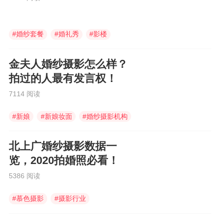
#
婚纱套餐
#
婚礼秀
#
影楼
金夫人婚纱摄影怎么样？
拍过的人最有发言权！
7114 阅读
#
新娘
#
新娘妆面
#
婚纱摄影机构
北上广婚纱摄影数据一
览，2020拍婚照必看！
5386 阅读
#
慕色摄影
#
摄影行业
#
婚纱照风格