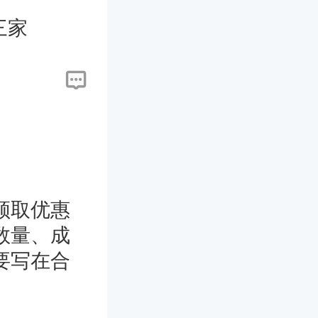
三家
领取优惠
数量、成
要写在合
直接减现