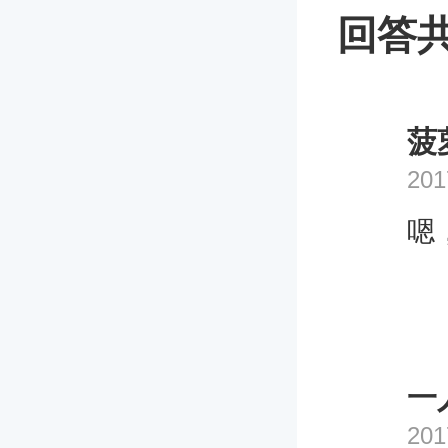
回答共
菠
201
嗯
一
201