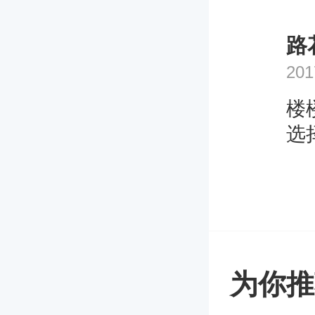
路
201
楼
选
为你推