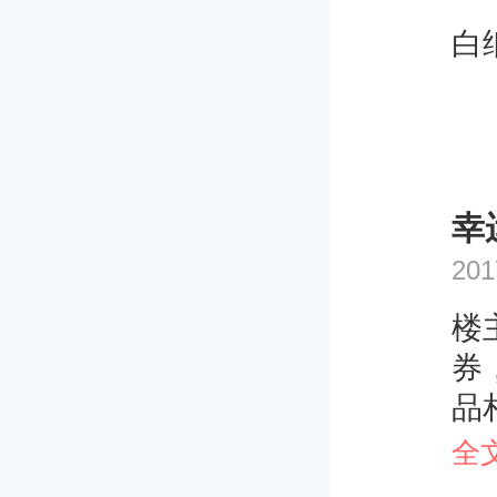
白
幸运
201
楼
券
品
同
全
金