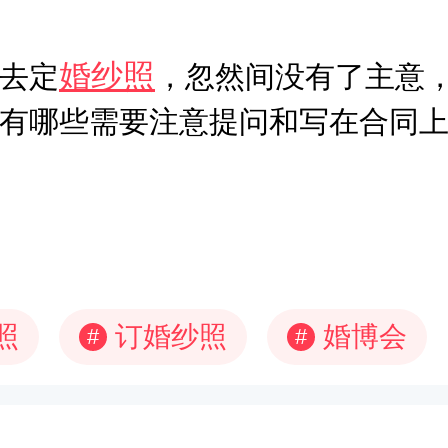
婚纱照
去定
，忽然间没有了主意
有哪些需要注意提问和写在合同
照
订婚纱照
婚博会
#
#