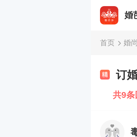
婚
首页
婚
订
共9条