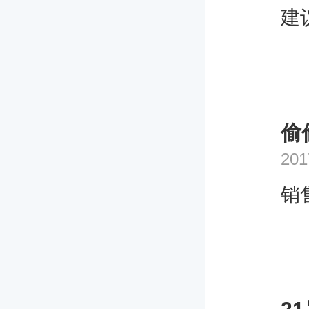
建
偷
201
销