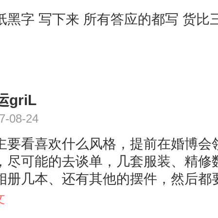
纸黑字 写下来 所有答应的都写 货比
griL
7-08-24
主要看喜欢什么风格，提前在婚博会
，尽可能的去谈单，几套服装、精修
相册几本、还有其他的摆件，然后都
上。在付定金时，记得出示优惠券会
文
的。