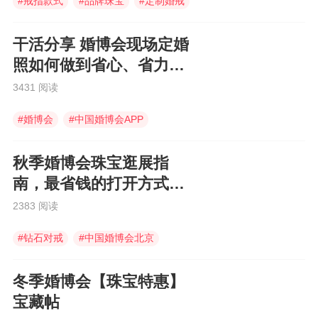
#
戒指款式
#
品牌珠宝
#
定制婚戒
干活分享 婚博会现场定婚
照如何做到省心、省力还
省钱
3431 阅读
#
婚博会
#
中国婚博会APP
#
婚博会app
秋季婚博会珠宝逛展指
南，最省钱的打开方式在
这里，快查收！
2383 阅读
#
钻石对戒
#
中国婚博会北京
#
电子请柬
冬季婚博会【珠宝特惠】
宝藏帖