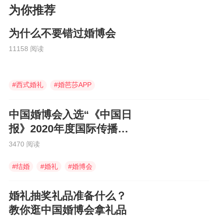
为你推荐
为什么不要错过婚博会
11158 阅读
#
西式婚礼
#
婚芭莎APP
#
喜铺婚礼
中国婚博会入选“《中国日
报》2020年度国际传播图
片”
3470 阅读
#
结婚
#
婚礼
#
婚博会
婚礼抽奖礼品准备什么？
教你逛中国婚博会拿礼品