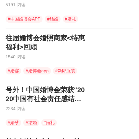
5191 阅读
#
中国婚博会APP
#
结婚
#
婚礼
往届婚博会婚照商家<特惠
福利>回顾
1540 阅读
#
婚宴
#
婚博会app
#
新郎服装
号外！中国婚博会荣获“20
20中国有社会责任感结婚
企业”
2234 阅读
#
婚纱
#
结婚
#
婚礼