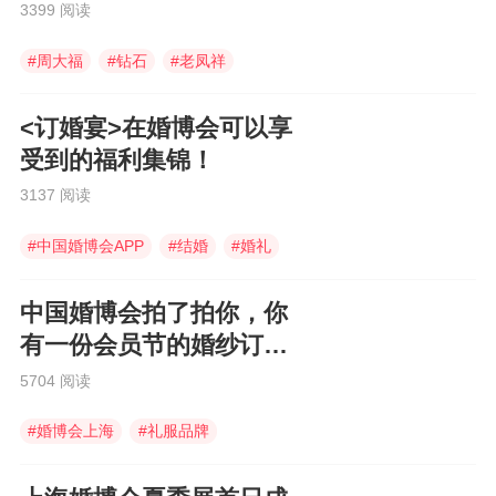
3399 阅读
#
周大福
#
钻石
#
老凤祥
<订婚宴>在婚博会可以享
受到的福利集锦！
3137 阅读
#
中国婚博会APP
#
结婚
#
婚礼
中国婚博会拍了拍你，你
有一份会员节的婚纱订购
福利待领取~
5704 阅读
#
婚博会上海
#
礼服品牌
#
礼服定制