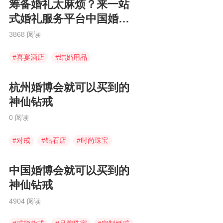
筹备婚礼太麻烦？来一站
式婚礼服务平台中国婚博
会啊！
3868 阅读
#
喜宴酒店
#
结婚用品
#
中国婚博会
杭州婚博会就可以买到的
神仙钻戒
0 阅读
#
对戒
#
钻石店
#
时尚珠宝
中国婚博会就可以买到的
神仙钻戒
4904 阅读