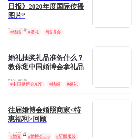
日报》2020年度国际传播
图片”
3470 阅读
#
结婚
#
婚礼
#
婚博会
婚礼抽奖礼品准备什么？
教你逛中国婚博会拿礼品
5191 阅读
#
中国婚博会APP
#
结婚
#
婚礼
往届婚博会婚照商家<特
惠福利>回顾
1540 阅读
#
婚宴
#
婚博会app
#
新郎服装