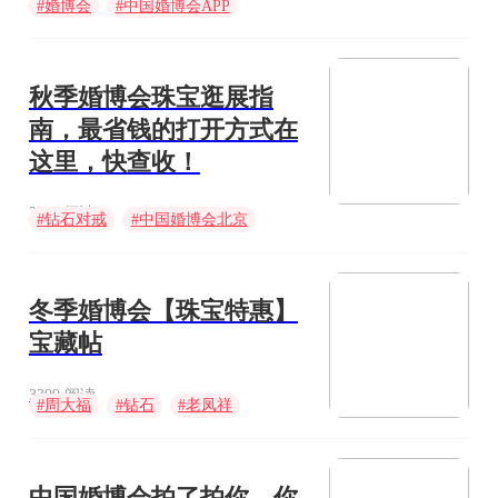
#
婚博会
#
中国婚博会APP
#
婚博会app
秋季婚博会珠宝逛展指
南，最省钱的打开方式在
这里，快查收！
2383 阅读
#
钻石对戒
#
中国婚博会北京
#
电子请柬
冬季婚博会【珠宝特惠】
宝藏帖
3399 阅读
#
周大福
#
钻石
#
老凤祥
中国婚博会拍了拍你，你