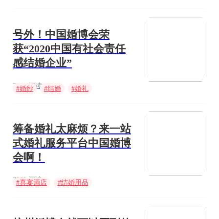
号外！中国婚博会荣
获“2020中国有社会责任
感结婚企业”
2234 阅读
#
婚纱
#
结婚
#
婚礼
筹备婚礼太麻烦？来一站
式婚礼服务平台中国婚博
会啊！
3868 阅读
#
喜宴酒店
#
结婚用品
#
中国婚博会