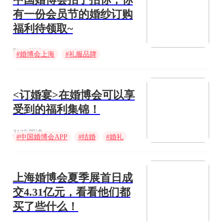
有一份会员节的婚纱订购
福利待领取~
5704 阅读
#
婚博会上海
#
礼服品牌
#
礼服定制
<订婚宴>在婚博会可以享
受到的福利集锦！
3137 阅读
#
中国婚博会APP
#
结婚
#
婚礼
上海婚博会夏季展首日成
交4.31亿元，看看他们都
买了些什么！