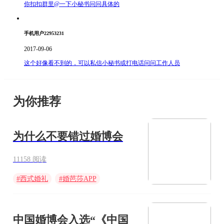
你扣扣群里@一下小秘书问问具体的
手机用户22953231
2017-09-06
这个好像看不到的，可以私信小秘书或打电话问问工作人员
为你推荐
为什么不要错过婚博会
11158 阅读
#
西式婚礼
#
婚芭莎APP
#
喜铺婚礼
中国婚博会入选“《中国