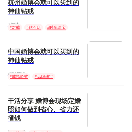
杭州婚博会就可以买到的
神仙钻戒
0 阅读
#
对戒
#
钻石店
#
时尚珠宝
中国婚博会就可以买到的
神仙钻戒
4904 阅读
#
戒指款式
#
品牌珠宝
#
定制婚戒
干活分享 婚博会现场定婚
照如何做到省心、省力还
省钱
3431 阅读