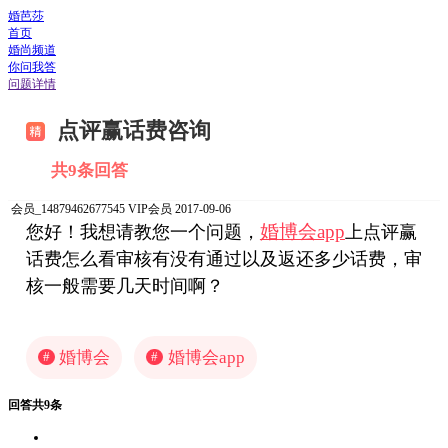
婚芭莎
首页
婚尚频道
你问我答
问题详情
点评赢话费咨询
共9条回答
会员_14879462677545
VIP会员
2017-09-06
婚博会app
您好！我想请教您一个问题，
上点评赢
话费怎么看审核有没有通过以及返还多少话费，审
核一般需要几天时间啊？
婚博会
婚博会app
#
#
回答共9条