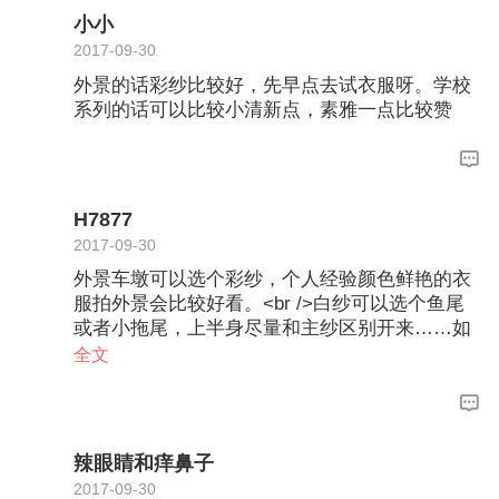
小小
2017-09-30
外景的话彩纱比较好，先早点去试衣服呀。学校
系列的话可以比较小清新点，素雅一点比较赞
H7877
2017-09-30
外景车墩可以选个彩纱，个人经验颜色鲜艳的衣
服拍外景会比较好看。<br />白纱可以选个鱼尾
或者小拖尾，上半身尽量和主纱区别开来……如
果主纱是抹胸就选一字肩、桃心领、有袖子的那
全文
种。<br />校园的话可以选择短裙款或者前短后
长，显得活泼可爱。<br />建议亲多看看社区姑
娘们的分享贴，都是干货！
辣眼睛和痒鼻子
2017-09-30