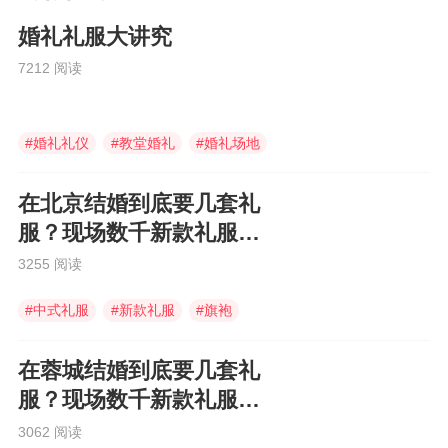
婚礼礼服大讲究
7212 阅读
#
婚礼礼仪
#
教堂婚礼
#
婚礼场地
在北京结婚到底要几套礼
服？现场数千新款礼服教
你选~
3255 阅读
#
中式礼服
#
新款礼服
#
旗袍
在蓉城结婚到底要几套礼
服？现场数千新款礼服任
你选~
3062 阅读