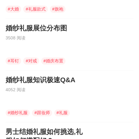
#
大婚
#
礼服款式
#
旗袍
婚纱礼服展位分布图
3508 阅读
#
耳钉
#
对戒
#
婚庆布置
婚纱礼服知识极速Q&A
4052 阅读
#
婚纱礼服
#
跟妆师
#
礼服
男士结婚礼服如何挑选,礼