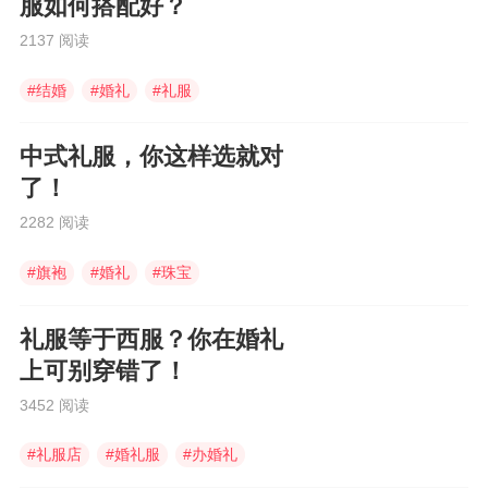
服如何搭配好？
2137 阅读
#
结婚
#
婚礼
#
礼服
中式礼服，你这样选就对
了！
2282 阅读
#
旗袍
#
婚礼
#
珠宝
礼服等于西服？你在婚礼
上可别穿错了！
3452 阅读
#
礼服店
#
婚礼服
#
办婚礼