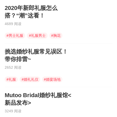
2020年新郎礼服怎么
搭？“潮”这看！
4689 阅读
#
男士礼服
#
礼服男士
#
胸花
挑选婚纱礼服常见误区！
带你排雷~
2652 阅读
#
礼服
#
婚礼礼仪
#
婚宴场地
Mutoo Bridal婚纱礼服馆<
新品发布>
3249 阅读