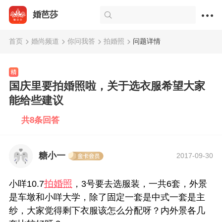
婚芭莎
首页
婚尚频道
你问我答
拍婚照
问题详情
国庆里要拍婚照啦，关于选衣服希望大家
能给些建议
共8条回答
糖小一
2017-09-30
拍婚照
小咩10.7
，3号要去选服装，一共6套，外景
是车墩和小咩大学，除了固定一套是中式一套是主
纱，大家觉得剩下衣服该怎么分配呀？内外景各几