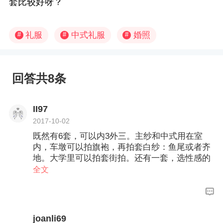
套比较好呀？
礼服
中式礼服
婚照
#
#
#
回答共8条
II97
2017-10-02
既然有6套，可以内3外三。主纱和中式用在室
内，车墩可以拍旗袍，再拍套白纱：鱼尾或者齐
地。大学里可以拍套街拍。还有一套，选性感的
晚礼服室内拍。
全文
joanli69