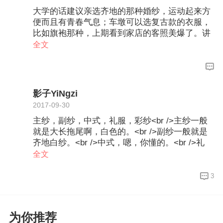
大学的话建议亲选齐地的那种婚纱，运动起来方
便而且有青春气息；车墩可以选复古款的衣服，
比如旗袍那种，上期看到家店的客照美爆了。讲
到客照，亲可以多看看店家的客照找灵感。
全文
影子YiNgzi
2017-09-30
主纱，副纱，中式，礼服，彩纱<br />主纱一般
就是大长拖尾啊，白色的。<br />副纱一般就是
齐地白纱。<br />中式，嗯，你懂的。<br />礼
服，就是那种可以选择的丝面料的那种。<br />
全文
彩纱，就是彩色蓬蓬纱。<br /><br />外景好像有
些只拍一套，一般都带的是彩纱吧，颜色鲜艳
3
的，像红色什么的。<br />其余都是内景咩。
为你推荐