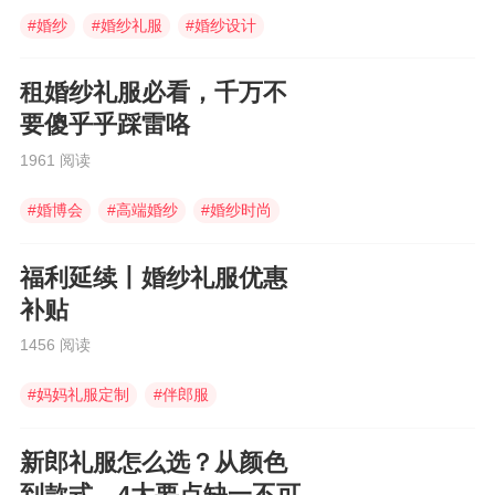
#
婚纱
#
婚纱礼服
#
婚纱设计
租婚纱礼服必看，千万不
要傻乎乎踩雷咯
1961 阅读
#
婚博会
#
高端婚纱
#
婚纱时尚
福利延续丨婚纱礼服优惠
补贴
1456 阅读
#
妈妈礼服定制
#
伴郎服
#
宴会礼服
新郎礼服怎么选？从颜色
到款式，4大要点缺一不可