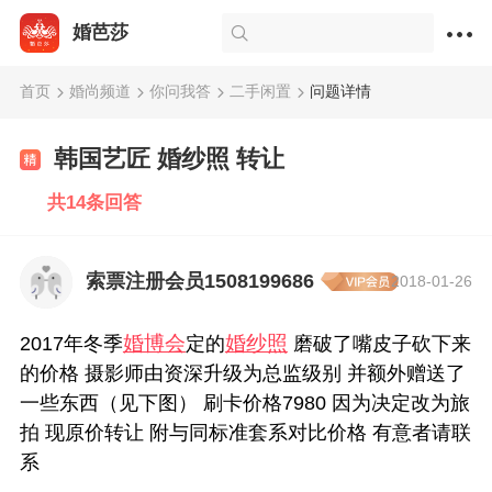
婚芭莎
首页
婚尚频道
你问我答
二手闲置
问题详情
韩国艺匠 婚纱照 转让
共14条回答
索票注册会员1508199686
2018-01-26
婚博会
婚纱照
2017年冬季
定的
磨破了嘴皮子砍下来
的价格 摄影师由资深升级为总监级别 并额外赠送了
一些东西（见下图） 刷卡价格7980 因为决定改为旅
拍 现原价转让 附与同标准套系对比价格 有意者请联
系