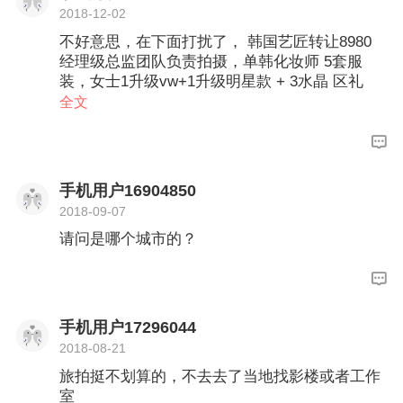
2018-12-02
不好意思，在下面打扰了， 韩国艺匠转让8980
经理级总监团队负责拍摄，单韩化妆师 5套服
装，女士1升级vw+1升级明星款 + 3水晶 区礼
服， 80张精修，至少300张，底片全送，多拍多
全文
送 17，14，14相册各一本 材质全店任选 放大原
木8件套 40寸，36寸，24寸放大相框各一 摆台12
寸2个 摆台10寸2个 80海报2张 mv5套 婚礼婚纱
水晶区任选一件，7天归还 丽姿一个 原木九宫格
手机用户16904850
一套 由于个人原因，无法拍摄，有意向请加微
2018-09-07
信，827777186
请问是哪个城市的？
手机用户17296044
2018-08-21
旅拍挺不划算的，不去去了当地找影楼或者工作
室