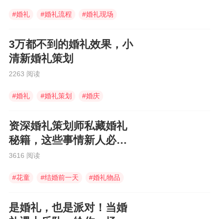
#
婚礼
#
婚礼流程
#
婚礼现场
3万都不到的婚礼效果，小
清新婚礼策划
2263 阅读
#
婚礼
#
婚礼策划
#
婚庆
资深婚礼策划师私藏婚礼
秘籍，这些事情新人必须
知道！
3616 阅读
#
花童
#
结婚前一天
#
婚礼物品
是婚礼，也是派对！当婚