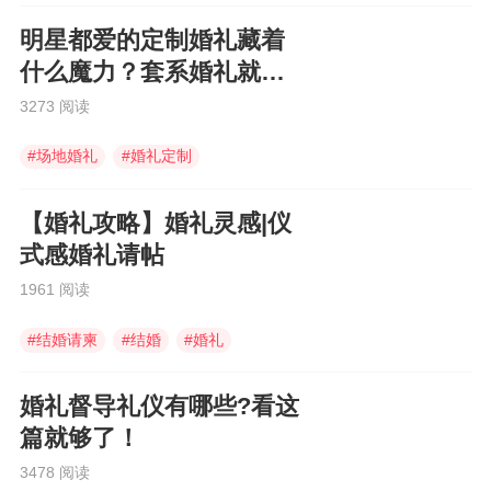
明星都爱的定制婚礼藏着
什么魔力？套系婚礼就不
能有定制感吗?
3273 阅读
#
场地婚礼
#
婚礼定制
#
婚礼迎宾区
【婚礼攻略】婚礼灵感|仪
式感婚礼请帖
1961 阅读
#
结婚请柬
#
结婚
#
婚礼
婚礼督导礼仪有哪些?看这
篇就够了！
3478 阅读