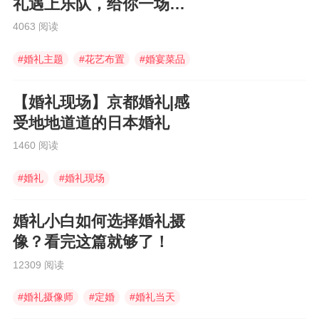
礼遇上乐队，给你一场重
新定义潮流的婚礼！
4063 阅读
#
婚礼主题
#
花艺布置
#
婚宴菜品
【婚礼现场】京都婚礼|感
受地地道道的日本婚礼
1460 阅读
#
婚礼
#
婚礼现场
婚礼小白如何选择婚礼摄
像？看完这篇就够了！
12309 阅读
#
婚礼摄像师
#
定婚
#
婚礼当天