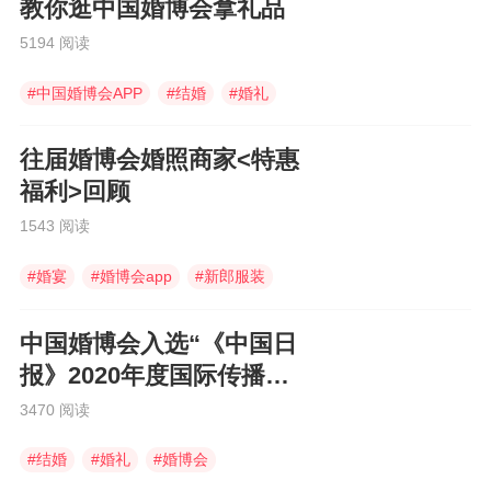
教你逛中国婚博会拿礼品
5194 阅读
#
中国婚博会APP
#
结婚
#
婚礼
往届婚博会婚照商家<特惠
福利>回顾
1543 阅读
#
婚宴
#
婚博会app
#
新郎服装
中国婚博会入选“《中国日
报》2020年度国际传播图
片”
3470 阅读
#
结婚
#
婚礼
#
婚博会