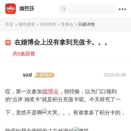
婚芭莎
首页
婚尚频道
你问我答
逛展会
问题详情
在婚博会上没有拿到充值卡。。。
共5条回答
sxd
2012-05-28
婚博会
哎，第一次参加
，很经验，以为门口领到
的“点评 抽奖卡”就是积分充值卡呢。今天研究了一
下，竟然不是啊
。。。有谁拿多了积分卡的，
能否短我个密码的？在此谢过