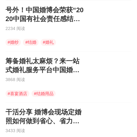
号外！中国婚博会荣获“20
20中国有社会责任感结婚
企业”
2234 阅读
#
婚纱
#
结婚
#
婚礼
筹备婚礼太麻烦？来一站
式婚礼服务平台中国婚博
会啊！
3868 阅读
#
喜宴酒店
#
结婚用品
#
中国婚博会
干活分享 婚博会现场定婚
照如何做到省心、省力还
省钱
3433 阅读