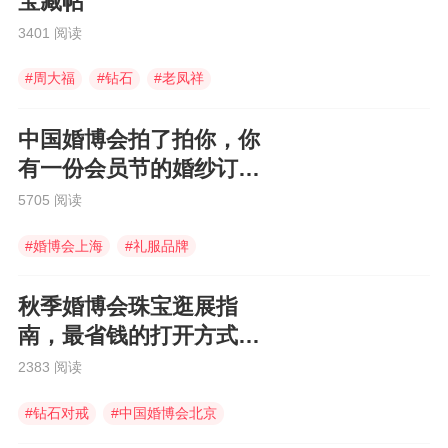
宝藏帖
3401 阅读
#
周大福
#
钻石
#
老凤祥
中国婚博会拍了拍你，你
有一份会员节的婚纱订购
福利待领取~
5705 阅读
#
婚博会上海
#
礼服品牌
#
礼服定制
秋季婚博会珠宝逛展指
南，最省钱的打开方式在
这里，快查收！
2383 阅读
#
钻石对戒
#
中国婚博会北京
#
电子请柬