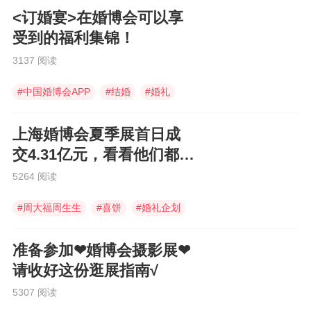
<订婚宴>在婚博会可以享
受到的福利集锦！
3137 阅读
#
中国婚博会APP
#
结婚
#
婚礼
上海婚博会夏季展首日成
交4.31亿元，看看他们都买
了些什么！
5264 阅读
#
周大福周生生
#
喜饼
#
婚礼企划
准备参加❤婚博会摄影展❤
请收好这份逛展指南√
5307 阅读