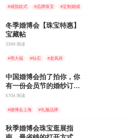
#
戒指款式
#
品牌珠宝
#
定制婚戒
冬季婚博会【珠宝特惠】
宝藏帖
3399 阅读
#
周大福
#
钻石
#
老凤祥
中国婚博会拍了拍你，你
有一份会员节的婚纱订购
福利待领取~
5704 阅读
#
婚博会上海
#
礼服品牌
#
礼服定制
秋季婚博会珠宝逛展指
南，最省钱的打开方式在