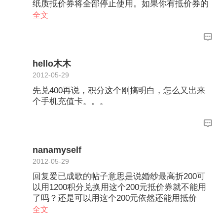
纸质抵价券将全部停止使用。如果你有抵价券的
话，我可以帮你兑换成积分，或者兑换成积分
全文
券，然后再去商家使用。
hello木木
2012-05-29
先兑400再说，积分这个刚搞明白，怎么又出来
个手机充值卡。。。
nanamyself
2012-05-29
回复爱已成歌的帖子意思是说婚纱最高折200可
以用1200积分兑换用这个200元抵价券就不能用
了吗？还是可以用这个200元依然还能用抵价
券。一共抵价350元？
全文