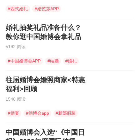
#
西式婚礼
#
婚芭莎APP
#
喜铺婚礼
婚礼抽奖礼品准备什么？
教你逛中国婚博会拿礼品
5192 阅读
#
中国婚博会APP
#
结婚
#
婚礼
往届婚博会婚照商家<特惠
福利>回顾
1540 阅读
#
婚宴
#
婚博会app
#
新郎服装
中国婚博会入选“《中国日