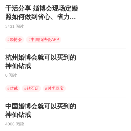
干活分享 婚博会现场定婚
照如何做到省心、省力还
省钱
3431 阅读
#
婚博会
#
中国婚博会APP
#
婚博会app
杭州婚博会就可以买到的
神仙钻戒
0 阅读
#
对戒
#
钻石店
#
时尚珠宝
中国婚博会就可以买到的
神仙钻戒
4906 阅读