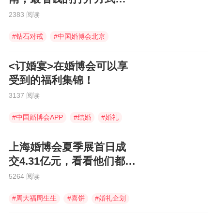
这里，快查收！
2383 阅读
#
钻石对戒
#
中国婚博会北京
#
电子请柬
<订婚宴>在婚博会可以享
受到的福利集锦！
3137 阅读
#
中国婚博会APP
#
结婚
#
婚礼
上海婚博会夏季展首日成
交4.31亿元，看看他们都买
了些什么！
5264 阅读
#
周大福周生生
#
喜饼
#
婚礼企划