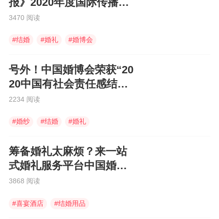
报》2020年度国际传播图
片”
3470 阅读
#
结婚
#
婚礼
#
婚博会
号外！中国婚博会荣获“20
20中国有社会责任感结婚
企业”
2234 阅读
#
婚纱
#
结婚
#
婚礼
筹备婚礼太麻烦？来一站
式婚礼服务平台中国婚博
会啊！
3868 阅读
#
喜宴酒店
#
结婚用品
#
中国婚博会