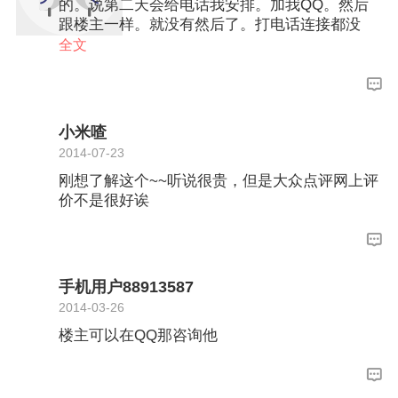
的。说第二天会给电话我安排。加我QQ。然后
跟楼主一样。就没有然后了。打电话连接都没
接，最后还得自己找电话打去店里问。到后期更
全文
加气啊。拿成品的时候，定好取件日期。然后一
天拖一天。这个说那个同事没交代下来什么的。
反正就是这个推那个的。真心觉得不怎样。好不
愉快。婚期快到了。成品还没拿到。
小米喳
2014-07-23
刚想了解这个~~听说很贵，但是大众点评网上评
价不是很好诶
手机用户88913587
2014-03-26
楼主可以在QQ那咨询他