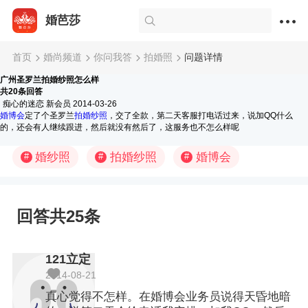
婚芭莎
首页
婚尚频道
你问我答
拍婚照
问题详情
广州圣罗兰拍婚纱照怎么样
共20条回答
痴心的迷恋
新会员
2014-03-26
婚博会
定了个圣罗兰
拍婚纱照
，交了全款，第二天客服打电话过来，说加QQ什么
的，还会有人继续跟进，然后就没有然后了，这服务也不怎么样呢
婚纱照
拍婚纱照
婚博会
#
#
#
回答共25条
121立定
2014-08-21
真心觉得不怎样。在婚博会业务员说得天昏地暗