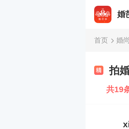
婚
首页
婚
拍
共19
x