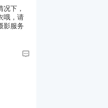
情况下，
衣哦，请
摄影服务
欢迎您向我