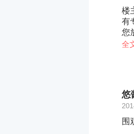
楼
有
您
总
全
提
悠
201
围