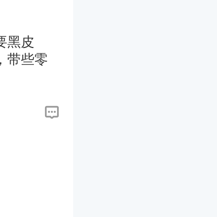
要黑皮
，带些零