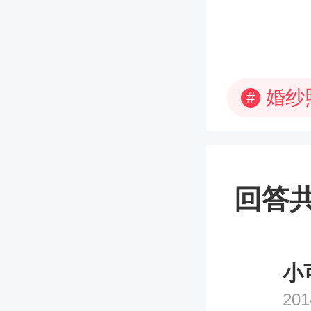
婚纱
#
回答共
小可
201