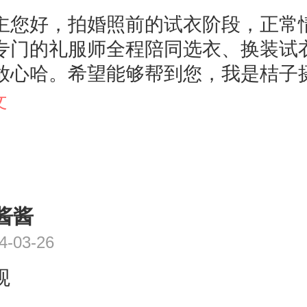
主您好，拍婚照前的试衣阶段，正常
专门的礼服师全程陪同选衣、换装试
放心哈。希望能够帮到您，我是桔子
监alfredyu，有什么婚照方面的问题
文
问呀。
酱酱
4-03-26
观