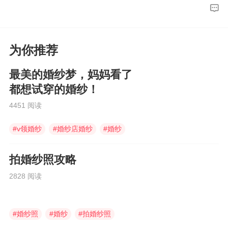
长日久可能会使婚纱产生垂力，把裙身拉长甚至
撕裂。
为你推荐
最美的婚纱梦，妈妈看了
都想试穿的婚纱！
4451 阅读
#
v领婚纱
#
婚纱店婚纱
#
婚纱
拍婚纱照攻略
2828 阅读
#
婚纱照
#
婚纱
#
拍婚纱照