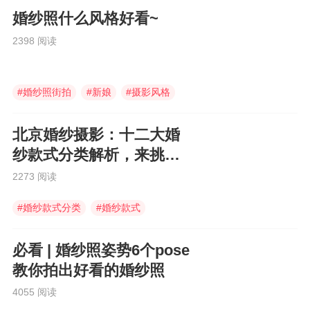
婚纱照什么风格好看~
2398 阅读
#
婚纱照街拍
#
新娘
#
摄影风格
北京婚纱摄影：十二大婚
纱款式分类解析，来挑选
你喜欢的款式吧~~
2273 阅读
#
婚纱款式分类
#
婚纱款式
#
北京婚纱摄影
必看 | 婚纱照姿势6个pose
教你拍出好看的婚纱照
4055 阅读