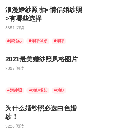
浪漫婚纱照 拍<情侣婚纱照
>有哪些选择
3851 阅读
#
穿婚纱
#
伴郎伴娘
#
伴郎
2021最美婚纱照风格图片
2097 阅读
#
婚纱照
#
婚纱摄影
#
婚纱
为什么婚纱照必选白色婚
纱！
3226 阅读