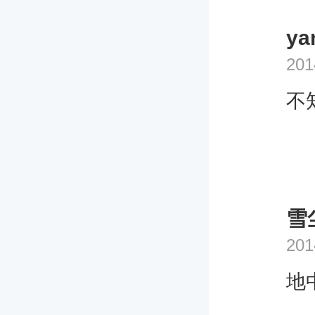
ya
201
不
雪
201
地