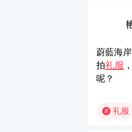
蔚藍海岸
礼服
拍
呢？
礼服
#