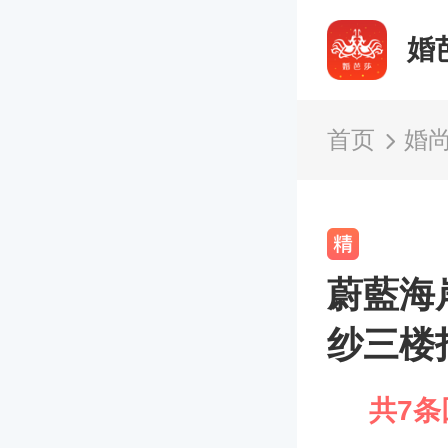
婚
首页
婚
蔚藍海
纱三楼
共7条