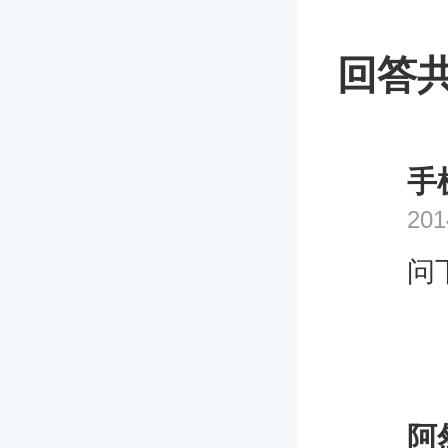
回答共
手
201
问
阿