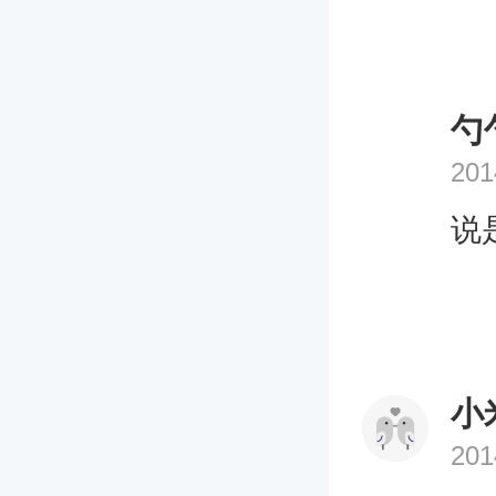
勺
201
说
小
201