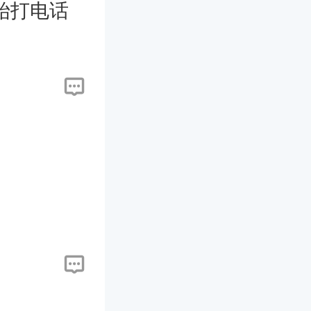
始打电话
。