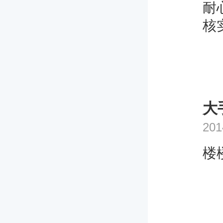
耐
核
大
201
楼