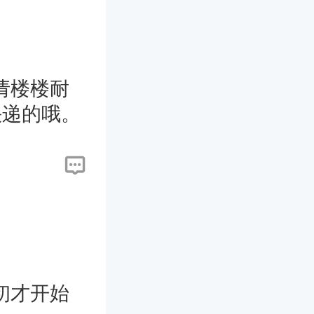
请楼楼耐
快递的哦。
初才开始