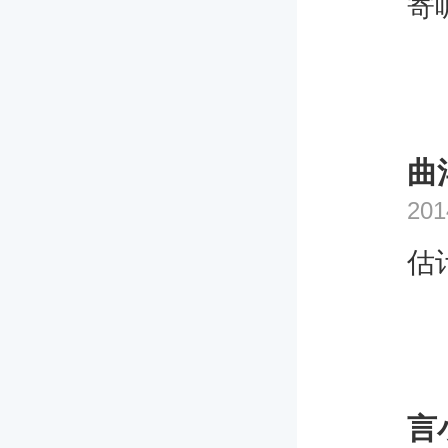
寄
曲
201
估
言