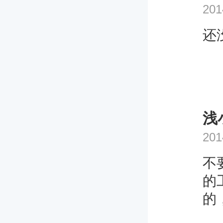
201
还
浅
201
不
的
的