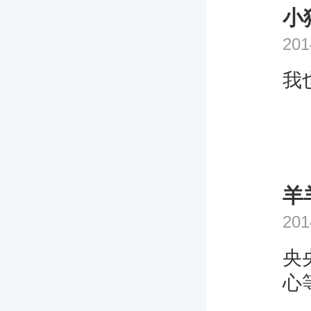
小
201
我
羊
201
央
心