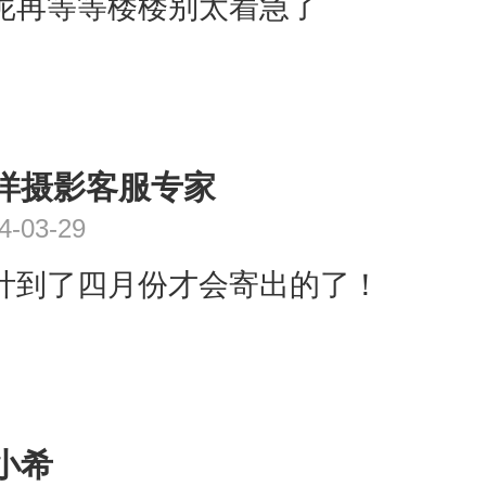
呢再等等楼楼别太着急了
洋摄影客服专家
4-03-29
计到了四月份才会寄出的了！
小希