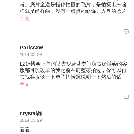
考。底片全送是指你拍摄的毛片，是拍摄出来啥
样就是啥样的，没有一点点的修饰。入盘的照片
是精修过得，比如你选择的套餐入盘是35张那就
全文
免费把这35张精修过得拷贝给你。有些顾客觉得
照片很好看后期选择入盘照片时也会花钱在买照
片的，这因人而异。所以亲精修的照片不是拍多
少张就给你免费修多少张然后全部拷贝给你呢！
Parissxw
不是这样的！你后期盘子里会有所有拍摄的底片
2014-03-29
但那时毛片（没有修饰的那种)
LZ婚博会下单的话去找蔚蓝专门负责婚博会的客
服都可以改单的我之前在蔚蓝家拍过，你可以再
去找客服谈一下单子把情况说明一下然后的话，
他们家底片全送的，这点你放心好了我写过蛮多
全文
蔚蓝的帖子的，你可以在论坛搜关于蔚蓝的帖子
都能查到你想要的信息的
crystal晶
2014-03-29
看看