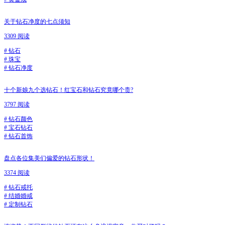
关于钻石净度的七点须知
3309 阅读
#
钻石
#
珠宝
#
钻石净度
十个新娘九个选钻石！红宝石和钻石究竟哪个贵?
3797 阅读
#
钻石颜色
#
宝石钻石
#
钻石首饰
盘点各位集美们偏爱的钻石形状！
3374 阅读
#
钻石戒托
#
结婚婚戒
#
定制钻石