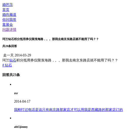
婚芭莎
首页
婚尚频道
你问我答
逛展会
问题详情
珂兰钻石积分抵用券仅限淮海路，。。那我去南京东路店就不能用了吗？？
共20条回答
走一天
2014-03-29
珂兰
钻石
积分抵用券仅限淮海路，。。那我去南京东路店就不能用了吗？？
#
钻石
回答共23条
zxr
2014-04-17
我刚打过电话是说只有南京路那家店才可以用我是西藏路的那家店订的
afei5jimmy