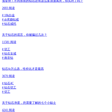
涨姿势！不同形状的钻石还有这么多浪漫寓意，你买对了吗？
2693 阅读
#
18k白金
#
dr求婚钻戒
#
钻石戒托
关于钻石的谎言，你被骗过几次？
11581 阅读
#
切工
#
钻石女戒
#
南非钻
钻石4c怎么选，性价比才是最高
3670 阅读
#
钻石4C
#
钻石切工
#
切工
关于钻石净度，您需要了解的七个小贴士
4241 阅读