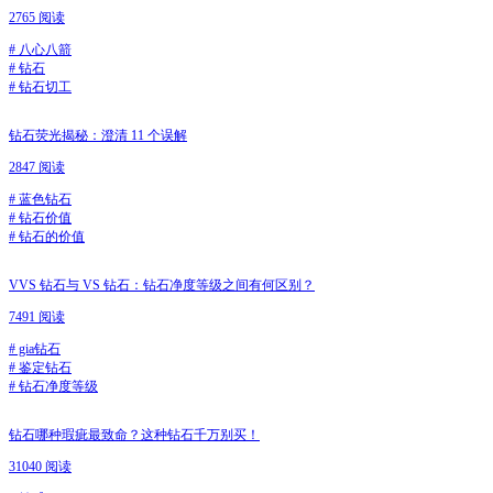
2765 阅读
#
八心八箭
#
钻石
#
钻石切工
钻石荧光揭秘：澄清 11 个误解
2847 阅读
#
蓝色钻石
#
钻石价值
#
钻石的价值
VVS 钻石与 VS 钻石：钻石净度等级之间有何区别？
7491 阅读
#
gia钻石
#
鉴定钻石
#
钻石净度等级
钻石哪种瑕疵最致命？这种钻石千万别买！
31040 阅读