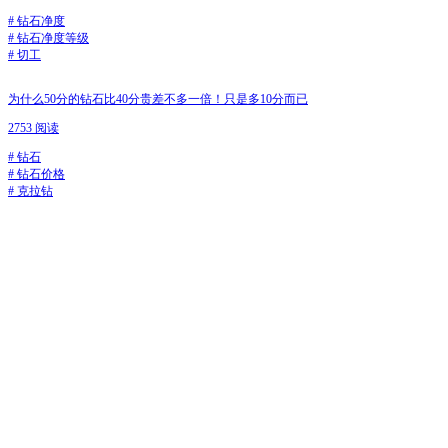
#
钻石净度
#
钻石净度等级
#
切工
为什么50分的钻石比40分贵差不多一倍！只是多10分而已
2753 阅读
#
钻石
#
钻石价格
#
克拉钻