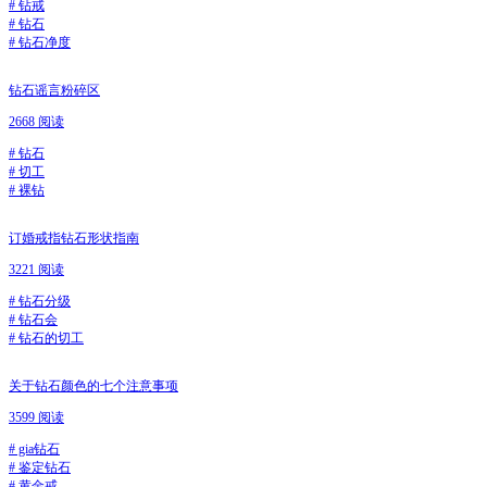
#
钻戒
#
钻石
#
钻石净度
钻石谣言粉碎区
2668 阅读
#
钻石
#
切工
#
裸钻
订婚戒指钻石形状指南
3221 阅读
#
钻石分级
#
钻石会
#
钻石的切工
关于钻石颜色的七个注意事项
3599 阅读
#
gia钻石
#
鉴定钻石
#
黄金戒