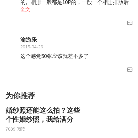
的。相册一般都是10P的，一般一个相册排版后
一般会放25张左右，如果底片全送的话，精修谈
全文
到55-60就足够了。希望可以帮到楼楼
渝游乐
2015-04-26
这个感觉50张应该就差不多了
为你推荐
婚纱照还能这么拍？这些
个性婚纱照，我给满分
7089 阅读