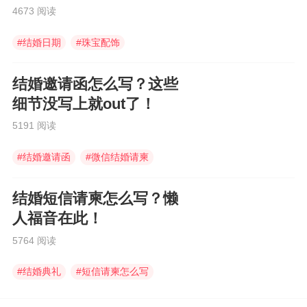
4673 阅读
#
结婚日期
#
珠宝配饰
#
结婚摆酒席
结婚邀请函怎么写？这些
细节没写上就out了！
5191 阅读
#
结婚邀请函
#
微信结婚请柬
#
婚礼邀请函
结婚短信请柬怎么写？懒
人福音在此！
5764 阅读
#
结婚典礼
#
短信请柬怎么写
#
结婚短信请柬