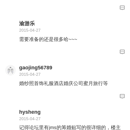
照、或者调解怎么修。所以，千万不要等到婚前
1个月照，那样不仅赶时间，也赶不出来效果
了。现在婚纱照，还有赠送订做戒指的，如果不
打算要三金、四金的女生，可以直接省了买戒指
渝游乐
哈！准备结婚当天要穿的衣服。结婚当天，虽然
2015-04-27
各地有不同的礼俗，可是婚纱都是要穿的哦。所
需要准备的还是很多哈~~~
以，婚纱是必备的，可以选择婚纱摄影影楼赠送
的，也可以选择订做，或者去网上买一件！除了
婚纱，还需要有一套敬酒服，这是婚礼仪式之
后，脱了婚纱要换的衣服，在跟客人敬酒的时候
穿。还有一身新衣服，从里到外，全是新的。因
gaojing56789
为，妈妈说，结婚那几天就不能再穿以前的旧衣
2015-04-27
服啦，要新人着新衣，预示着新的生活全新开
婚纱照首饰礼服酒店婚庆公司蜜月旅行等
始，所以还要备至少一套全新的衣服！准备请帖
通知亲朋好友。家里的亲戚自然不需要我们小辈
的去写请帖了，可是朋友、同窗还是需要的，在
结婚前一个月，就要着手准备通知亲朋好友，你
要结婚的喜讯，并邮寄一张请帖，表示你的尊
hysheng
重。时间是婚前1月左右为宜，不要临时通知的
2015-04-27
时候，会让朋友觉得你忘记他了，这样就会有小
记得论坛里有jms的筹婚贴写的很详细的，楼主
小的憾意了！