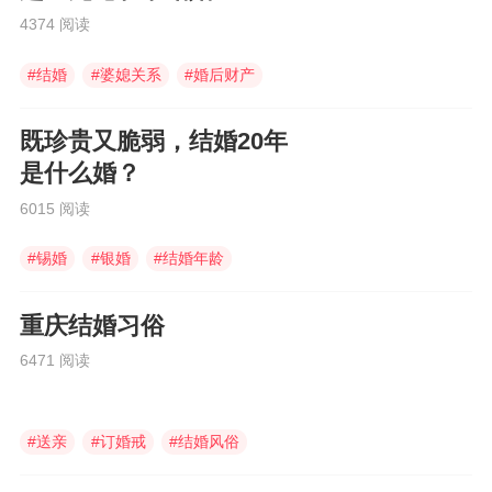
4374 阅读
#
结婚
#
婆媳关系
#
婚后财产
既珍贵又脆弱，结婚20年
是什么婚？
6015 阅读
#
锡婚
#
银婚
#
结婚年龄
重庆结婚习俗
6471 阅读
#
送亲
#
订婚戒
#
结婚风俗