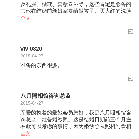
及礼服、婚戒、喜糖喜酒等，这些肯定是必备的
其他在结婚前新娘家要给做被子、买大红的洗脸
盆、暖壶及香皂盒等
全文
vivi0820
2015-04-27
准备的东西很多。
八月照相馆咨询总监
2015-04-27
亲爱的执着的爱她会员您好，我是八月照相馆咨
询总监，准备婚纱照。这是结婚日期前三个月左
右就可以考虑的事情，因为婚纱照从照相到拿相
册要历时1个月，如果照的不满意呢，还要重
全文