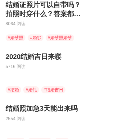
结婚证照片可以自带吗？
拍照时穿什么？答案都在
这里
8064 阅读
#
婚纱照
#
婚纱
#
婚纱照婚纱
2020结婚吉日来喽
5716 阅读
#
结婚
#
婚礼
#
结婚吉日
结婚照加急3天能出来吗
2554 阅读