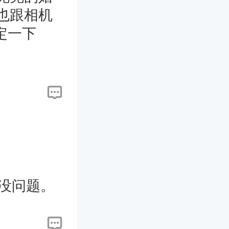
也跟相机
定一下
。
也没问题。