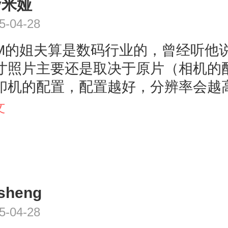
y米娅
5-04-28
M的姐夫算是数码行业的，曾经听他
寸照片主要还是取决于原片（相机的
印机的配置，配置越好，分辨率会越
会虚的。以下是小M请教姐夫的呢，
文
有帮助。按300分辨率的标准，36寸
087X10630，48寸10630X141736
28X17717。因为是放大图片，建议使
率的标准，那36寸照片约为1880万像
sheng
700万像素，60寸5800万像素。EOS
5-04-28
为3700万像素曝光正确可以满足48