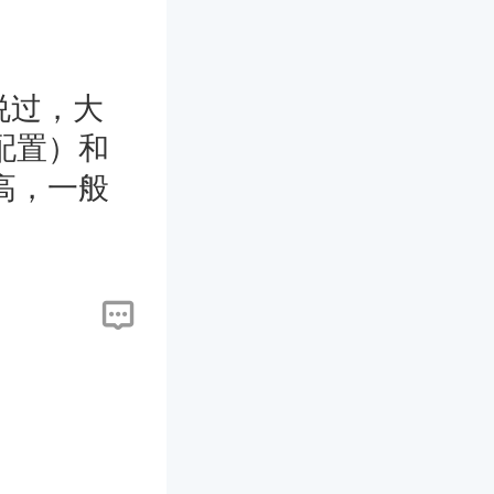
说过，大
配置）和
高，一般
希望对楼
照片像素
0寸60寸13
用150分
素，48寸
60D有效像
寸照片的像