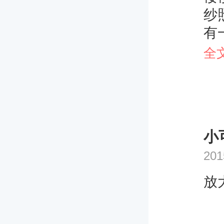
纱
有
哦
全
小
201
放