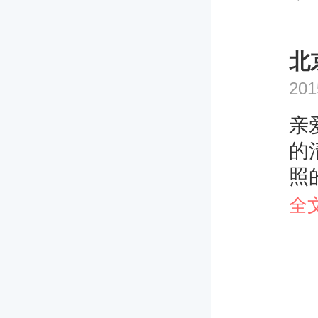
北
201
亲
的
照
虚
全
亲