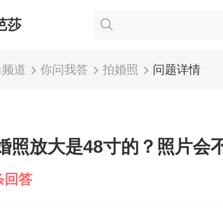
芭莎
尚频道
你问我答
拍婚照
问题详情
婚照放大是48寸的？照片会
条回答