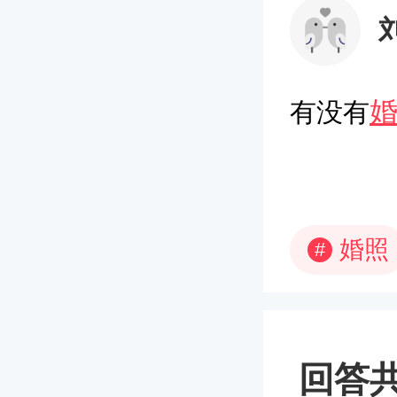
有没有
婚照
#
回答共