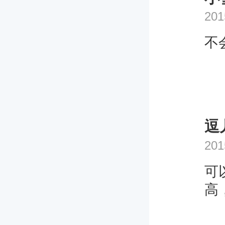
201
不
逗
201
可
高