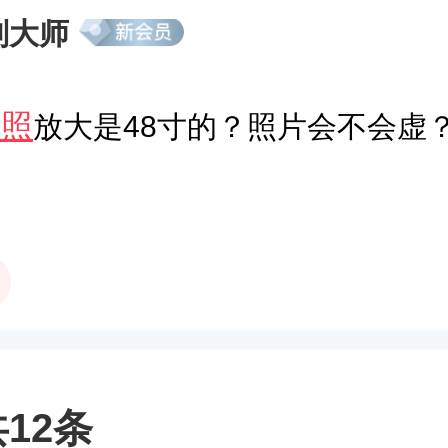
刘大师
婚照
放大是48寸的？照片会不会虚
12条