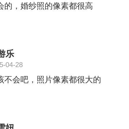
。其实太专业的术语，小M也不是很
会的，婚纱照的像素都很高
说可以去婚纱摄影咨询，他们专业做
比较懂，也会给我们最专业的解答的
询几家婚纱摄影，就会心中有数啦~
帮助哦！
游乐
5-04-28
该不会吧，照片像素都很大的
雪妞