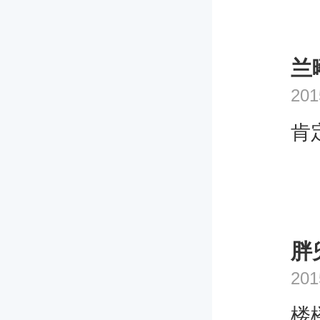
兰
201
肯
胖
201
楼