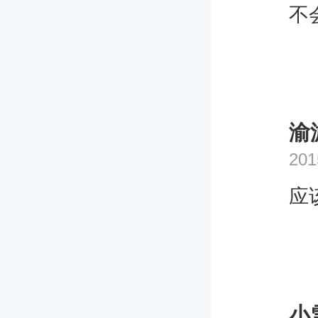
素
不
夫
会
咨
有
渝
201
应
小