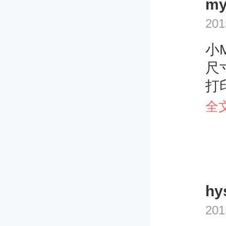
m
201
小
尺
打
不
全
楼
为7
2
辨
hy
3
201
素