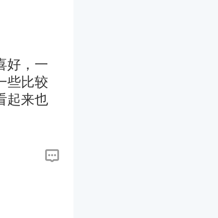
的就是最好
希望能帮
喜好，一
一些比较
看起来也
尾是2-3
5米左右
是主纱拖尾
很方便，
婚纱选
内的主纱