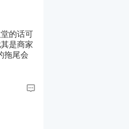
教堂的话可
尤其是商家
的拖尾会
拖尾婚纱
择拖尾婚
于我们在
来不方
婚纱弄
加不方面
看个人的