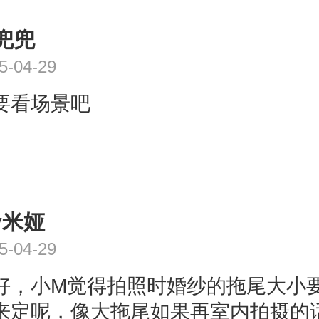
兜兜
5-04-29
要看场景吧
y米娅
5-04-29
好，小M觉得拍照时婚纱的拖尾大小
来定呢，像大拖尾如果再室内拍摄的