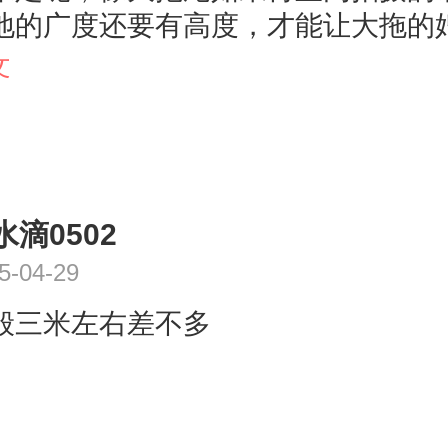
地的广度还要有高度，才能让大拖的
示出来呢。如果您选择的拍摄场地不
文
M就不建议您选择太大的拖尾婚纱呢
M觉得如果拍外景的话，不适宜选择
婚纱呢，拍外景毕竟不会那么干净整
婚纱比较容易沾到树叶枯草啊或者是
水滴0502
西，婚纱也会容易变脏，影响美观呢
5-04-29
的时候一定要拍拖尾，那行走或者更
的时候尽量把婚纱拖尾抱在怀里，不
般三米左右差不多
走。而对于拖尾的大小选择除了根据
，更主要的是根据您的身型呢，如果
女生，那拍大拖尾可能效果不如身材