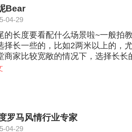
妮Bear
5-04-29
尾的长度要看配什么场景啦~一般拍
选择长一些的，比如2两米以上的，
堂商家比较宽敞的情况下，选择长长
得比较大气；一般室内的场景，想配
文
话要一米五左右即可。一般拍外景选
就不要太长了，一米五以内最好，由
景需要走不少路，太长的婚纱走起路
，有些还会拍水边嘻嘻的场景，会将
7度罗马风情行业专家
，太长的婚纱被弄湿后会非常重，更
5-04-29
。而且选择婚纱拖尾的长度，还需要