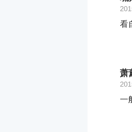
201
看
萧
201
一