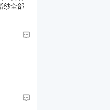
婚纱全部
是很大，
。另外，
太大拖尾
洁，大拖
勾到小的
。如果外
换拍摄地
要拖在地
拍摄场
属于娇小
高挑的女