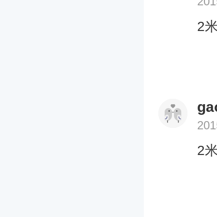
201
拍
者
2
和
尤
的
下
ga
抱
201
2