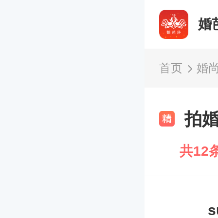
婚
首页
婚
拍
共12
s