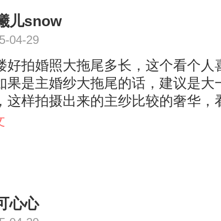
效果好呢~~~还是那句话，适合自己
曦儿snow
最美的~~以上是小M的个人观点，还
你呢~
5-04-29
楼好拍婚照大拖尾多长，这个看个人
如果是主婚纱大拖尾的话，建议是大
，这样拍摄出来的主纱比较的奢华，
对大气，场景效果会比较唯美一般大拖
文
左右的比较大，小一些的拖尾有1-1.
，基本主纱选择2-3米的人比较多但
大的话，重量就会比较重，走路不是
要用手托着，而且不适合作为外景的
可心心
，因为这样会太累，一般都是作为室