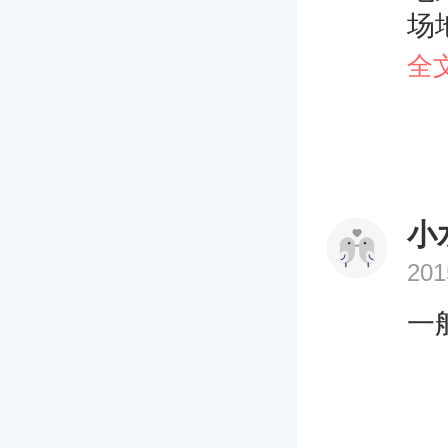
场
展
全
小
小
的
尾
小
东
201
景
点
一
上
景
的