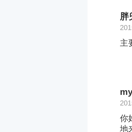
胖
201
主
m
201
你
地