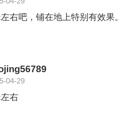
5-04-29
摄，室外的话就是选择半米到一米的
齐地款式穿大拖尾一定要注意的就是
米左右吧，铺在地上特别有效果。
走光啊，因为底端受重大，所以可能
其是抹胸挂不住的话那么会需要一直
，挂脖或者双肩带的，包肩的会相对
，抹胸的话，就自己注意点，随时把
ojing56789
起来，不要拖着，这样累得慌。
5-04-29
米左右