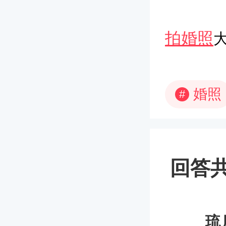
拍婚照
婚照
#
回答共
琉