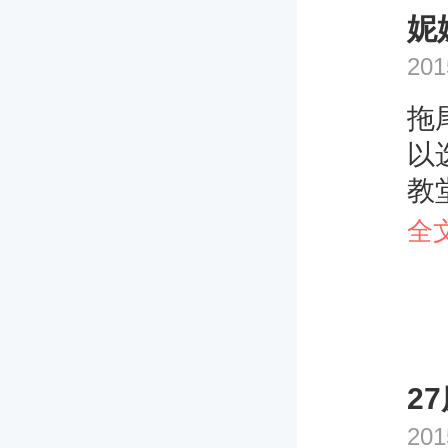
妮
201
拖
以
教
显
全
的
纱
外
便
2
湿
201
了