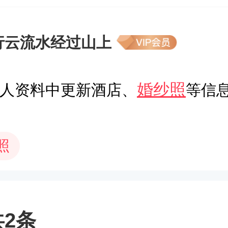
行云流水经过山上
婚纱照
人资料中更新酒店、
等信
照
2条