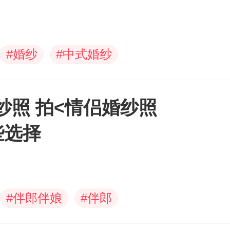
#
婚纱
#
中式婚纱
纱照 拍<情侣婚纱照
些选择
#
伴郎伴娘
#
伴郎