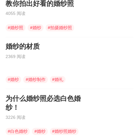
部的低肩或无袖的设计，尽量将别人的视线往上
教你拍出好看的婚纱照
移。楼楼可以来我们家体验，我们这里有很专业
4055 阅读
的服装师为您提供完善的服务
#
婚纱照
#
婚纱
#
拍摄婚纱照
婚纱的材质
2369 阅读
#
婚纱
#
婚纱制作
#
婚礼
为什么婚纱照必选白色婚
纱！
3226 阅读
#
白色婚纱
#
婚纱
#
婚纱照婚纱