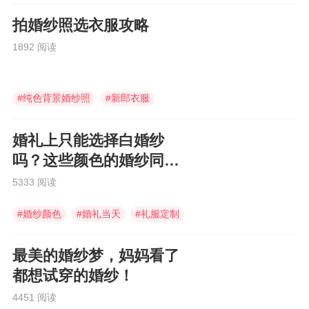
拍婚纱照选衣服攻略
1892 阅读
#
纯色背景婚纱照
#
新郎衣服
#
定婚
婚礼上只能选择白婚纱
吗？这些颜色的婚纱同样
美到爆！
5333 阅读
#
婚纱颜色
#
婚礼当天
#
礼服定制
最美的婚纱梦，妈妈看了
都想试穿的婚纱！
4451 阅读