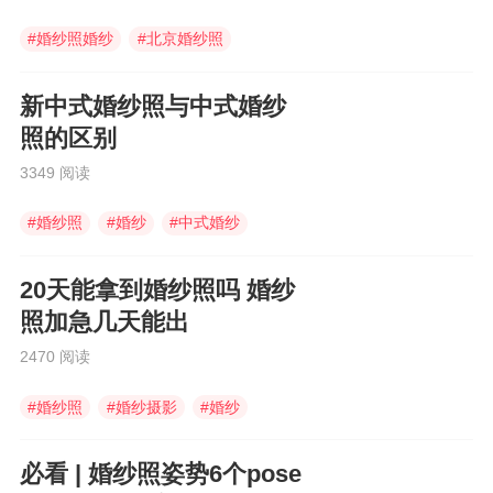
在胸部、腰部加很多的手工花、珠片以增加装
#
婚纱照婚纱
#
北京婚纱照
饰，胖MM的婚纱切忌在腰部做过多装饰，手工
#
中式婚服
装饰是为了吸引人们的眼球，本来就肉肉的腰
部，尽量回避来宾特别的关注。选择略微蓬起的
新中式婚纱照与中式婚纱
裙摆： 注意是”略微”，最好是1到2个钢圈的
照的区别
裙撑，可不要选太蓬的裙摆，那样新郎可是要被
胖MM挤到一边去了。选择软质长头纱，大家猜
3349 阅读
到这是遮挡哪里的肉肉吧？对！就是新娘的小胖
脸了！软软的长头纱，不论是你拍照时候，还是
#
婚纱照
#
婚纱
#
中式婚纱
婚典时候，都是可以帮你挡住脸庞多余的肉肉，
这可是比瘦脸粉还有效。挑选婚纱时在镜中好:
好端详一下自己，然后再决定自己适合穿什么
20天能拿到婚纱照吗 婚纱
样子绚丽婚纱。如果你有双美腿，就把裙摆修短
照加急几天能出
一些。 不要以为试穿第一次就能合身到完美
无瑕。挑选婚纱时请个裁缝或自己动手。你不必
2470 阅读
因为它的袖子太长或裙边不适合，而放弃一件你
中意的绚丽婚妙。应尽量选V领、低: 腰、线
#
婚纱照
#
婚纱摄影
#
婚纱
条简洁的婚纱，领口的装饰可以丰富一点，以吸
引别人的目光由身上移到颈项以上。头纱宜以简
必看 | 婚纱照姿势6个pose
单及稍长为佳。 下身应穿裙身宽松、强调肩