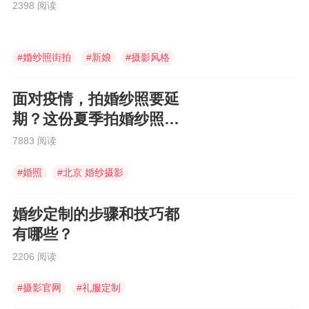
2398 阅读
#
婚纱照街拍
#
新娘
#
摄影风格
面对疫情，拍婚纱照要延
期？这份夏季拍婚纱照注
意事项表请收下！
7883 阅读
#
婚照
#
北京 婚纱摄影
#
拍婚纱照要
婚纱定制的步骤和技巧都
有哪些？
2206 阅读
#
摄影官网
#
礼服定制
#
婚纱礼服定制