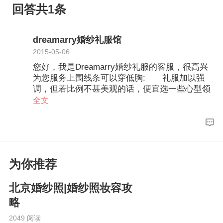
回答共1条
dreamarry婚纱礼服馆
2015-05-06
您好，我是Dreamarry婚纱礼服的客服，很高兴
为您服务上围线条可以穿低胸: 礼服加以强
调，但若比例不甚美观的话，便宜选一些心型领
或领口线条简单的设计，减少胸部线条的夸张程
全文
度。选择厚缎，硬且厚的进口缎面，是胖MM遮
挡身材的最好法宝。不论是你肉肉的腰部，还是
胖胖的臀部都可以藏在厚缎下不露声色。如果腰
部、胸部很丰满的MM，就选择腰位稍稍提高的
款式，这样你的肉肉腰部就可以全部遮挡起来。
为你推荐
而且会使腿部显得修长。手臂和腰的肉肉很多:
丰满MM的另外一个致命伤就是粗粗的上臂，
北京婚纱照|婚纱照妆容攻
和肉肉的腋下部位，如果这两个地方曝露在众人
眼前就太煞风景了。所以我们还是不要给婚纱厂
略
商节省面料，做一个带袖的婚纱，把伤自尊的部
2049 阅读
位全部藏起来。腰部不要做装饰：通常婚纱喜欢