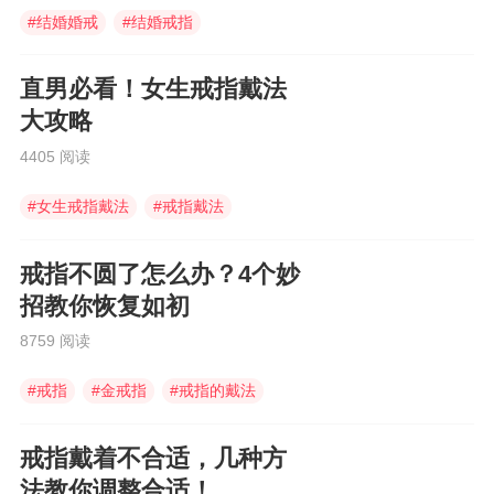
#
结婚婚戒
#
结婚戒指
#
订婚结婚戒指
直男必看！女生戒指戴法
大攻略
4405 阅读
#
女生戒指戴法
#
戒指戴法
#
女生戒指
戒指不圆了怎么办？4个妙
招教你恢复如初
8759 阅读
#
戒指
#
金戒指
#
戒指的戴法
戒指戴着不合适，几种方
法教你调整合适！