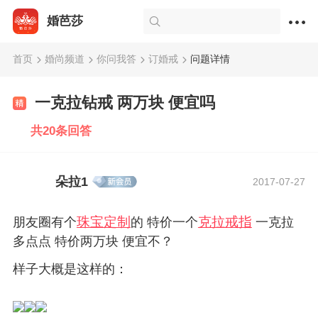
婚芭莎
首页
婚尚频道
你问我答
订婚戒
问题详情
一克拉钻戒 两万块 便宜吗
共20条回答
朵拉1
2017-07-27
珠宝定制
克拉戒指
朋友圈有个
的 特价一个
一克拉
多点点 特价两万块 便宜不？
样子大概是这样的：