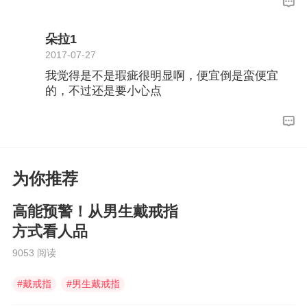
朵拉1
2017-07-27
我觉得是不是瑕疵很明显啊，便宜倒是蛮便宜
的，不过还是要小心点
为你推荐
高能预警！从男生戴戒指
方式看人品
9053 阅读
#
戴戒指
#
男生戴戒指
#
右手戴戒指的含义