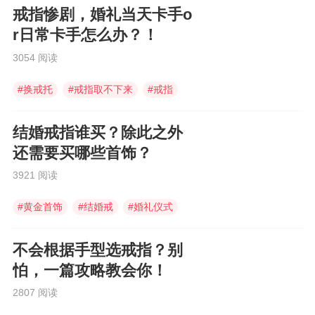
戒指惨剧，婚礼当天卡手o
r日常卡手怎么办？！
3054 阅读
#
换戒托
#
戒指取不下来
#
戒指
结婚戒指谁买？除此之外
还需要买哪些首饰？
3921 阅读
#
黄金首饰
#
结婚戒
#
婚礼仪式
不会根据手型选戒指？别
怕，一篇攻略教会你！
2807 阅读