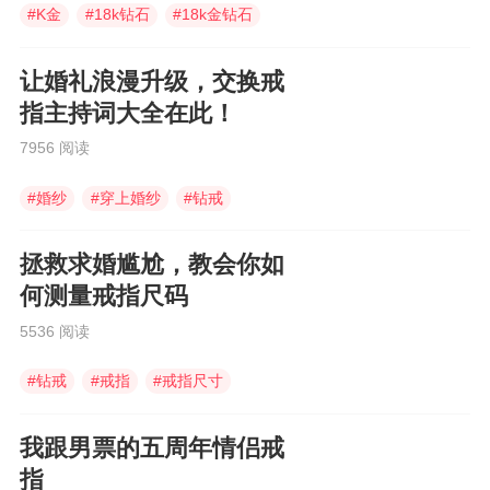
#
K金
#
18k钻石
#
18k金钻石
让婚礼浪漫升级，交换戒
指主持词大全在此！
7956 阅读
#
婚纱
#
穿上婚纱
#
钻戒
拯救求婚尴尬，教会你如
何测量戒指尺码
5536 阅读
#
钻戒
#
戒指
#
戒指尺寸
我跟男票的五周年情侣戒
指