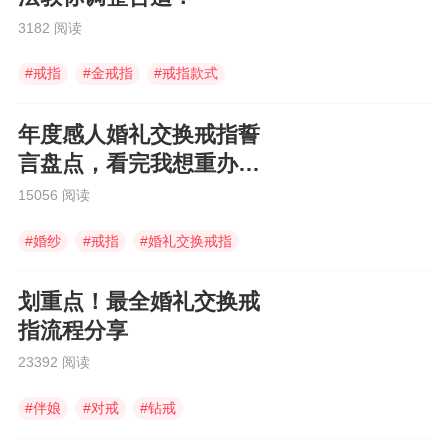
3182 阅读
#
戒指
#
金戒指
#
戒指款式
年度感人婚礼交换戒指誓
言盘点，看完我想重办婚
礼！
15056 阅读
#
婚纱
#
戒指
#
婚礼交换戒指
划重点！最全婚礼交换戒
指流程分享
23392 阅读
#
伴娘
#
对戒
#
钻戒