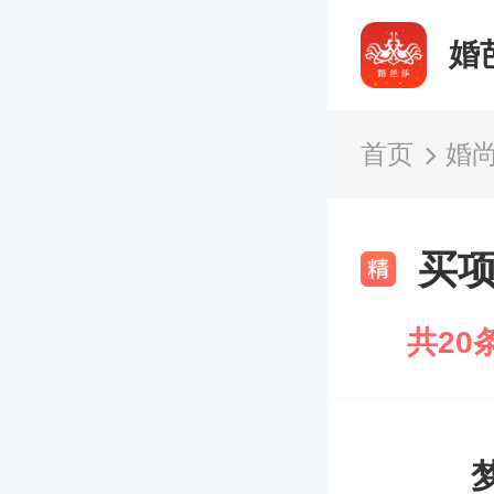
婚
首页
婚
买
共20