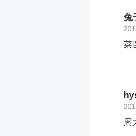
兔
201
菜
hy
201
周