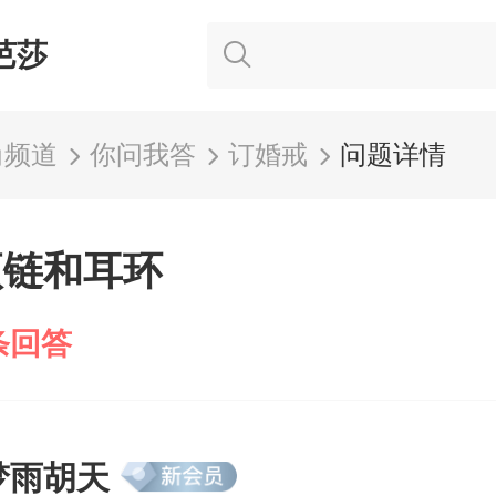
芭莎
尚频道
你问我答
订婚戒
问题详情
项链和耳环
条回答
梦雨胡天