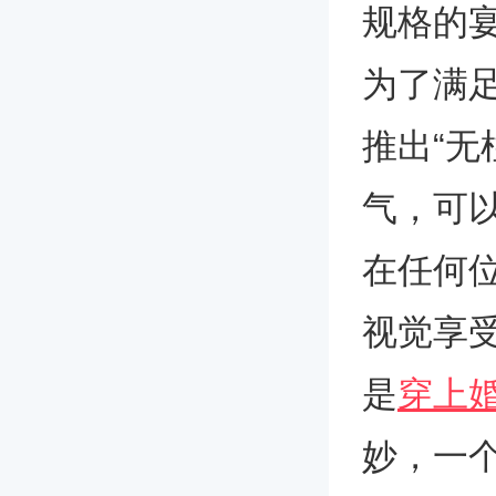
规格的宴
为了满
推出“无
气，可
在任何
视觉享
是
穿上
妙，一