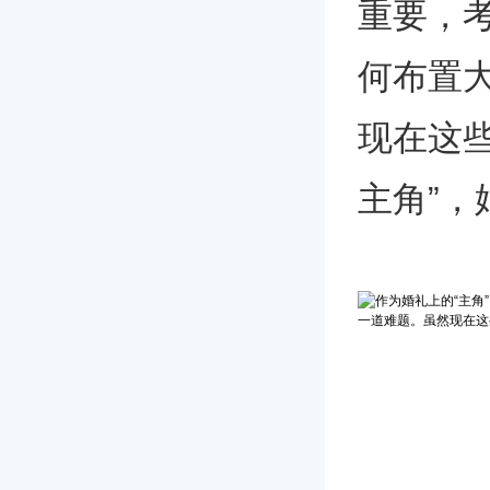
重要，
何布置
现在这
主角”