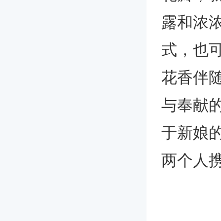
露和浓
式，也
花香伴
与奉献
于新娘
两个人