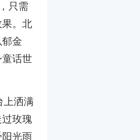
，只需
效果。北
以郁金
身童话世
台上洒满
走过玫瑰
受阳光雨