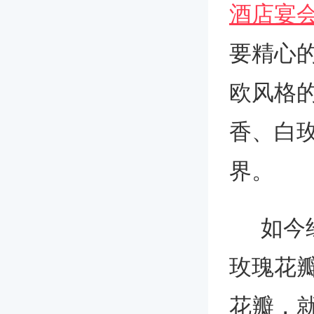
酒店宴
要精心
欧风格
香、白
界。
如今经
玫瑰花
花瓣，