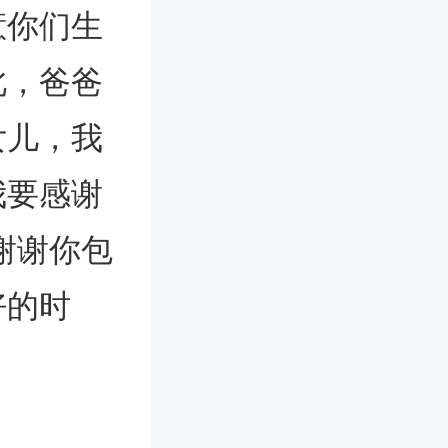
惹你们生
此，爸爸
女儿，我
我要感谢
谢谢你包
好的时
。