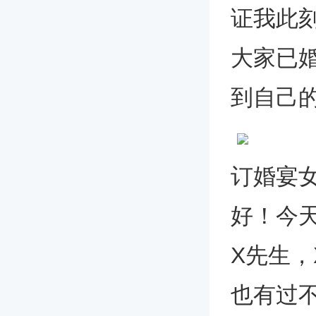
证我此
大家已
到自己
订婚宴
好！今
X先生
也有过