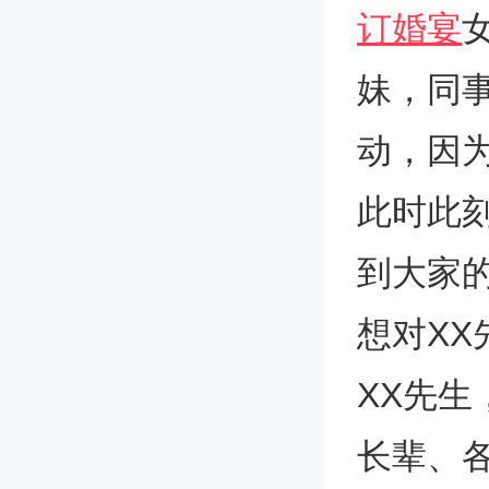
订婚宴
妹，同
动，因为
此时此
到大家
想对X
XX先
长辈、