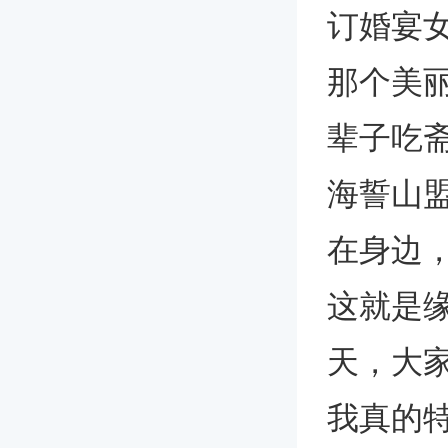
订婚宴
那个美
辈子吃
海誓山
在身边
这就是
天，大
我真的