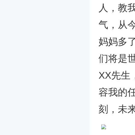
人，教
气，从
妈妈多
们将是
XX先
容我的
刻，未