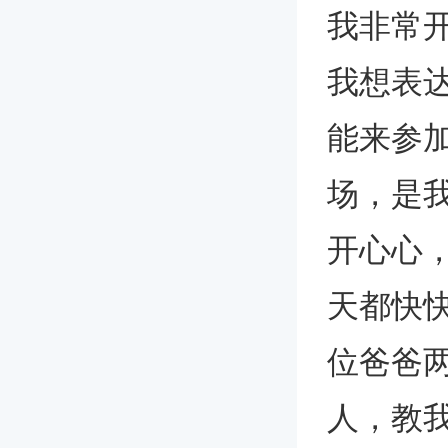
我非常
我想表
能来参
场，是
开心心
天都快
位爸爸
人，教