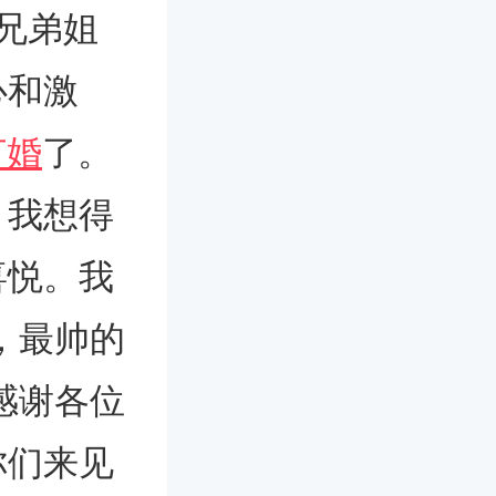
兄弟姐
心和激
订婚
了。
，我想得
喜悦。我
，最帅的
感谢各位
你们来见