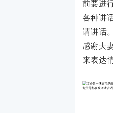
前要进
各种讲
请讲话
感谢夫
来表达