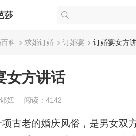
芭莎
婚百科
求婚订婚
订婚宴
订婚宴女方
宴女方讲话
晨郁妞
阅读：4142
一项古老的婚庆风俗，是男女双