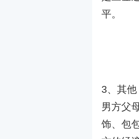
平。
3、其他
男方父
饰、包