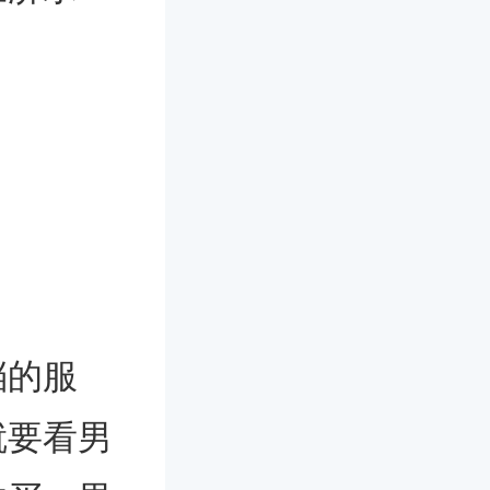
档的服
就要看男