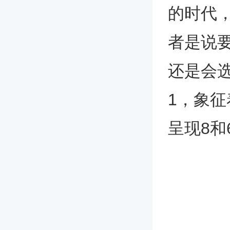
的时代
者是说
还是会选
1，象
呈现8和