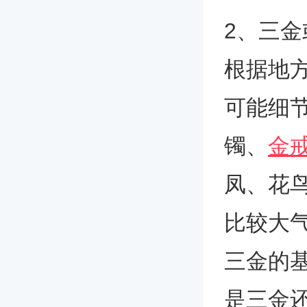
2、三金
根据地
可能细
镯、
金
凤、花
比较大
三金的
是三金