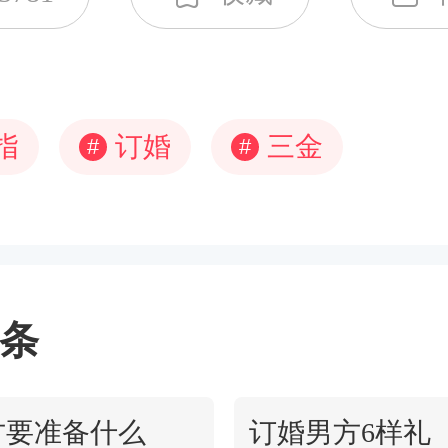
指
订婚
三金
#
#
条
方要准备什么
订婚男方6样礼