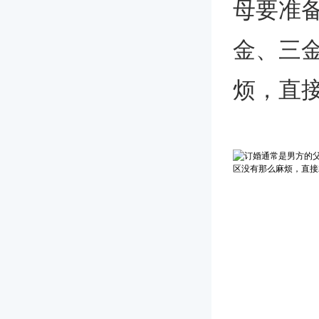
母要准
金、三
烦，直