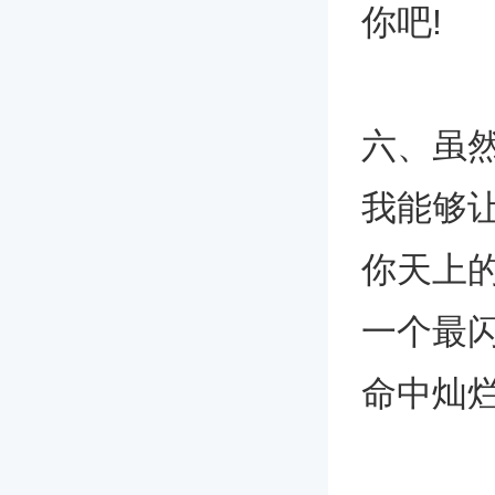
你吧!
六、虽
我能够
你天上
一个最
命中灿烂