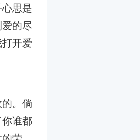
乎心思是
到爱的尽
我打开爱
数的。倘
了你谁都
大的荣