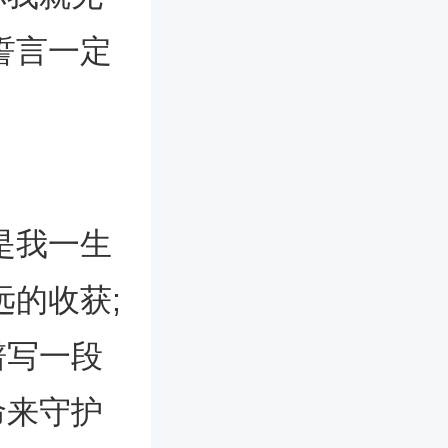
誓言一定
是我一生
远的收获;
谱写一段
命来守护