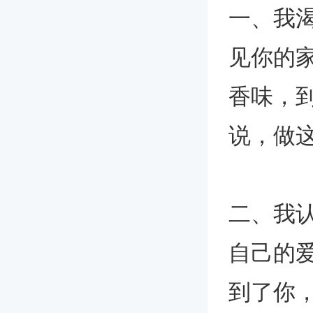
一、我
见你的
香味，
说，做
二、我
自己的
到了你