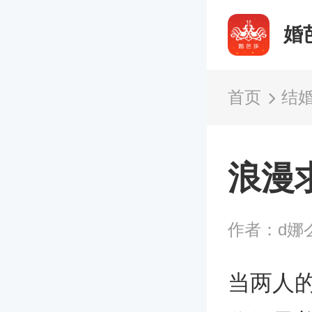
婚
首页
结
浪漫
作者：d娜
当两人