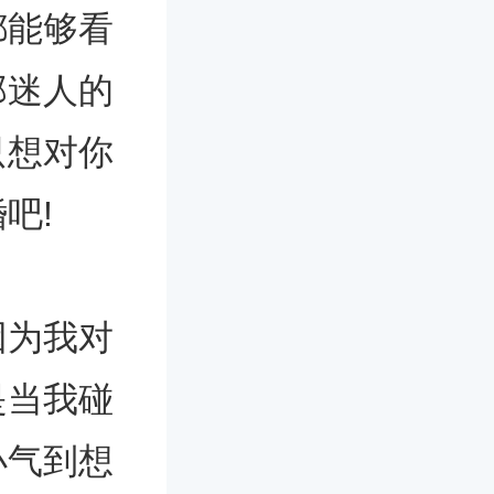
都能够看
那迷人的
只想对你
吧!
因为我对
是当我碰
小气到想