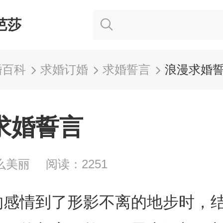
芭莎
婚百科
求婚订婚
求婚誓言
浪漫求婚
求婚誓言
么美丽
阅读：2251
的感情到了形影不离的地步时，