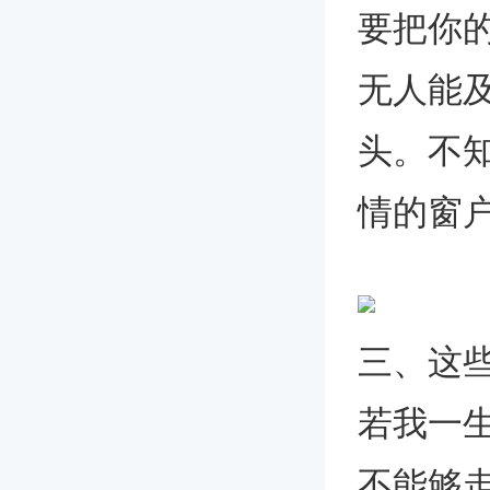
要把你
无人能
头。不
情的窗
三、这
若我一
不能够