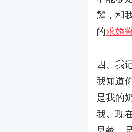
耀，和
的
求婚
四、我
我知道
是我的
我。现
早餐，