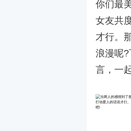
你们最
女友共
才行。
浪漫呢
言，一起