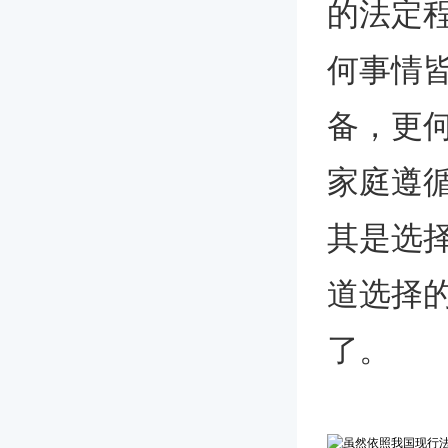
的法定
何事情
备，更
家庭遵
其是选
道选择
了。