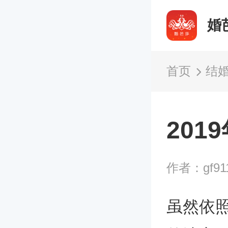
婚
首页
结
201
作者：gf91
虽然依