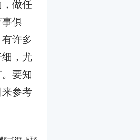
为，做任
万事俱
，有许多
仔细，尤
节。要知
日来参考