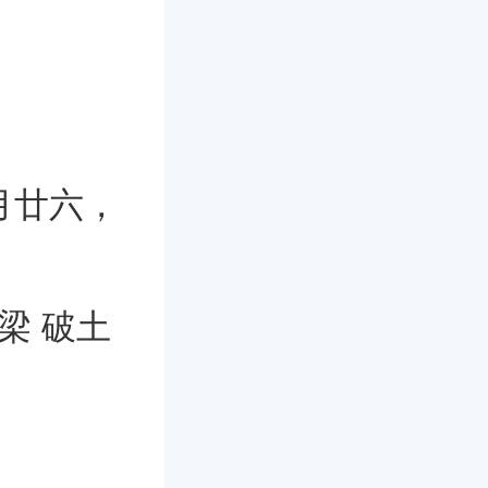
一月廿六，
梁 破土