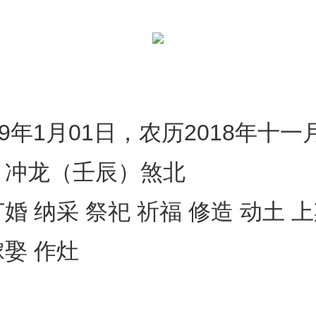
19年1月01日，农历2018年十
，冲龙（壬辰）煞北
婚 纳采 祭祀 祈福 修造 动土 上
娶 作灶