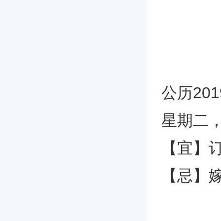
公历20
星期二
【宜】订
【忌】嫁