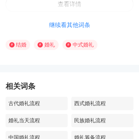
娘由新娘母亲牵手上舞台，把新娘交给新郎。&n
中，佛前式的婚礼，是新人两个人在佛前宣读婚
查看详情
子，阳历是工作日也一样可以举办婚礼。那么在
bsp;第二，韩国传统婚礼。由于韩国深受中国文
礼誓词的仪式，这种方式是在向祖先报告两个人
欧洲结婚时间不讲究之外，在欧洲结婚还需要注
化、风俗习惯等影响，在韩国婚礼流程中的下半
即将结为夫妻，并且已经做好了相守一生的准
继续看其他词条
意哪些事项呢？&nbsp;一般对于大概的流程我们
场婚礼上，就是传统的韩国婚礼了。传统的韩国
备，会对彼此忠贞一生，希望祖先能够保佑他们
在之前就了解到位了，但是关键的还是海外婚礼
婚礼深受中国文化影响。它的主要流程有，端坐
的婚姻幸福。&nbsp;而人前式的婚礼方式则是类
结婚
婚礼
中式婚礼
#
#
#
拍摄当天的流程，如果时间比较紧凑的情况下，
礼、跪拜礼、斟酒礼、投愿礼、背驮礼等。如端
似于婚约式结婚方式，双方新人在特定的神面前
会在前一天和客户讲清拍摄和婚礼的流程，并且
坐礼是一对新从坐在一张大...
举行婚礼仪式，并且这种方式并不会受任何宗教
新人可提出相关要求，或者将新人的要求传达给
信仰的干扰和约束，因为相对来说比较自由和选
造型师，也可以根据样板照片来确定要做的造型
相关词条
择性广。之后便会在双方亲戚，家人和朋友面
是什么样。而婚礼当天的清早，一般8:30-9:30这
前，签订婚约书就行了。整个过程时间很短，一
个时间段，负责化妆的人就会到现场进行造型化
古代婚礼流程
西式婚礼流程
般会十几分钟即可，因为比较方便又便利，但是
妆。然后进行化妆的抓拍的拍摄，这个时候参加
这种日本婚礼流程比较简单，在婚约上一样具有
婚礼的亲朋好友就可以陆续到现场。此外，婚宴
婚礼当天流程
民族婚礼流程
法律效力和约束力。作为日本当地人，很多人为
时间的掌握也是婚礼上一个高技术含量的活儿。
了节约时间都会选择中方式来结...
中国婚礼流程
婚礼筹备流程
如果控制不好时间使宴会时间比较长，可能有的