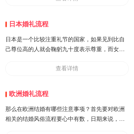
会太复杂，主要是解决饿的问题，因为整体的流
必须是到政府机构注册结婚的，否则婚姻不受法
人们手上的钱也变多了，更多的中国人选择韩式
程程序多，时间长。这一点与中国的婚宴为主的
律保护。这样的婚姻登记制度也与中国一样。在
婚礼来进行自己的人生大事——婚姻大事。那
日本婚礼流程
婚礼形式完全不同，所以简单隆重，就是婚宴特
举办正式的婚礼前，新人要订制好结婚服饰，特
么，韩国婚礼流程是什么呢？&nbsp;第一，西式
点。在英国婚礼流程，婚宴结束并不是整体流程
别是新娘的婚纱，要订制好结婚戒指，要预订好
婚礼。韩国是一个奇特的国家，本来一直深受中
日本是一个比较注重礼节的国家，如果见到比自
的结束，一般会有一个音乐会或者舞会的小型活
办结婚宴席的酒店，并把新郎新娘喜欢的东西写
国文化影响，但在近现代史上被美国驻军，国家
己尊位高的人就会鞠躬九十度表示尊重，而女性
动，这个活动，不会所有人都参加，...
在礼物清单上，到时让参加结婚宴席的客人们买
主权受美国控制，实质是美国的殖民地，从而深
则对另一半格外体贴和忠贞。在日本结婚时有很
这些礼物送给新人。新人写在礼物清单上的礼物
受西方文化影响，这也在韩国婚礼上充分表现了
查看详情
多种方式可以选择，和西方的结婚方式不一样。
一般是结婚后，家庭的日常生活用品，如家用电
这一点。在韩国婚礼流程上，上半场婚礼仪式是
日本传统婚礼会有佛前式婚礼，人前式婚礼，教
器、电脑等。&nbsp;第二，婚礼进行时。法国婚
西式婚礼，在婚礼现场，宾客坐好后，司仪首先
会式婚礼以及神前式婚礼几种。选择哪种婚礼方
欧洲婚礼流程
礼流程上，婚礼进行时是最重要的，先要举办一
邀请新郎新娘双方母亲上台前，点起象征爱情的
式根据家庭和个人来定。但是每一个婚礼方式都
结结婚仪式，新郎由伴郎陪伴，新娘由新娘的父
蜡烛，其中男方母亲点燃红色的蜡烛，女方母亲
非常庄重和严肃，日本比较注重礼节，一旦结为
那么在欧洲结婚有哪些注意事项？首先要对欧洲
亲牵着交到新娘手上，也会有戴戒指等环节。婚
点燃蓝色蜡烛，之后，新郎走上舞台，对宾客行
夫妻就要彼此忠贞，对待感情不能有马虎更不能
相关的结婚风俗流程要心中有数，日期来说，节
礼宴席一般分两顿，一顿...
九十度鞠躬礼节，站在舞台右侧，迎接新娘，新
有出轨之类的事情发生。&nbsp;日本婚礼流程
假日和双休肯定是首选的，阴历是个吉利的日