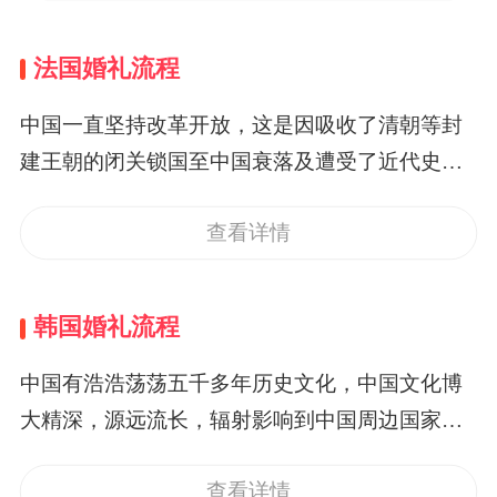
朋到场，一般是在教堂，然后看到新人送上祝
福。接下第二步就是正式的仪式，一般是我们电
法国婚礼流程
影电视中常看到的那种，神父主持，新娘挽着父
亲入场，把女儿交到新郎的手上，然后是誓言，
中国一直坚持改革开放，这是因吸收了清朝等封
戒指，新郎吻新娘。在正式的典礼结束之后，所
建王朝的闭关锁国至中国衰落及遭受了近代史上
有人到教堂门口合影，这个程序中国也有，但是
的无数耻辱的原因。改革开放的中国强起来了，
很少是所有亲朋。而在英国婚礼流程中，这个所
查看详情
富起来了，人们的生活越来越好了，手头上的钱
有亲朋合影留念非常隆重而且正式，并且一直沿
多起来了，使越来越多的人有能力、愿意、渴望
用天今天。合影之后，会有一个简单的洒会，酒
到国外举办一场浪漫的婚礼，加蜜月旅行等，其
韩国婚礼流程
会安排吃蛋糕，大家在一起交流。酒会之后进入
中选择到法国举办婚礼的人很多。法国婚礼流程
婚宴，但是婚宴之前又有一个隆重的致辞，在英
很有特色，充满法国文化气息，当然有些方面与
中国有浩浩荡荡五千多年历史文化，中国文化博
国是不需要什么司令的，这个致辞一般是伴郎，
中国的结婚内容或者说文化相似。&nbsp;第一，
大精深，源远流长，辐射影响到中国周边国家及
伴娘或者新人的父亲至亲，送上祝福，感谢亲
婚前充分准备。在法国婚礼流程里，婚前一定要
世界，其中韩国就深受中国文化影响，中国在深
朋，有很多浪漫的感觉。&nbsp;正式的婚宴并不
做好充分准备，在法国结婚要受到法律保护，也
查看详情
入改革开放背景下，在中国文化的巨大包容下，