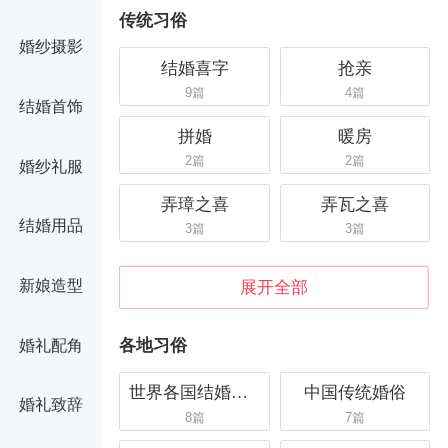
传统习俗
婚纱摄影
结婚喜字
抢亲
9篇
4篇
结婚首饰
拼婚
暖房
2篇
2篇
婚纱礼服
弄璋之喜
弄瓦之喜
结婚用品
3篇
3篇
新娘造型
展开全部
各地习俗
婚礼配角
世界各国结婚习...
中国传统婚俗
婚礼致辞
8篇
7篇