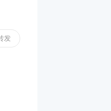
俗话说，
除此之外
喜最早起
结晶，爱
柬极具私
用吉祥贺
将我心里
三：在请
贤淑。既
转发
们能在新
具体处于
敬。尊重
每天如同
进行认真
才会尊重
懂。虽然
会出现甚
重，切忌
价值，并
，名称会
一句成