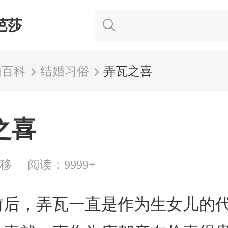
芭莎
婚百科
结婚习俗
弄瓦之喜
之喜
灸移
阅读：9999+
前后，弄瓦一直是作为生女儿的