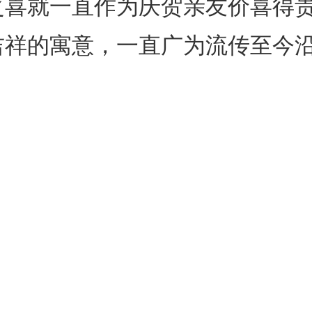
之喜就一直作为庆贺亲友价喜得
吉祥的寓意，一直广为流传至今