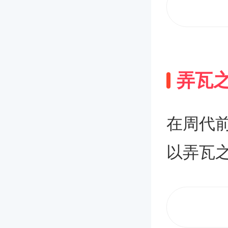
满的祝
瓦之喜
我们应
家仔细介
祝贺弄瓦
发送既
弄瓦
生了，
被邀请
恩赐，
设计上
在周代
这一千
请者感受
以弄瓦
健康，
代的发
词带有
千金！
方法是
了让大