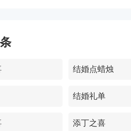
史的的更迭发生变化。但是家族
成语的魅力是在于，约定俗成的
会随着时间的推移而加深。所以
有具无形象、譬喻的意义。既凝
孩子，无论性别都应受到同等的
达美好祝愿。&nbsp;三:最后
条
应为新生命的降临而感到喜悦，
是体现了说话者的语言艺术，这
喜
结婚点蜡烛
...
显得说话人有文化素养又比一般
让收到祝福的人更加喜悦，感受
结婚礼单
和友善，使相互之间的关系更加和
中华文化博大精深，吃饭说话皆是
喜
添丁之喜