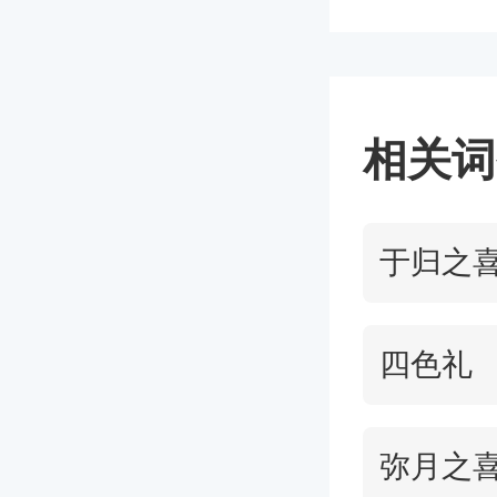
随着历
语，而
谊是只
词组拥
出生的
意骇的表
相关词
个人都
的一点
于归之
次的庆贺都
出现既
有美感
四色礼
的诚意
bsp;
弥月之