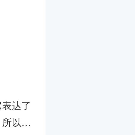
它表达了
，所以非