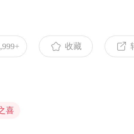
p;二、闻君喜得千金，甚是欢喜，
展的电子请帖以互联网为基础的
以下三点。&nbsp;一：弄瓦之
买此千金。这是你们一家人爱的
两年兴起的二维码请柬这样的请
诗经》是祝福别人得女儿的的常
，爱的力量。恭祝弄瓦之喜，我
性深受年轻人的喜爱。&nbsp;
希望女儿长大后能升任女工善良
,999+
收藏
的祝福和寄托送给你们，希望你
语上也应仔细考量书写时应根据
儿美好祝愿，也是对主人家的尊
更完整的家庭里更加幸福美满！
合、要写的内容、以及对象从而
的，只有给予别人充分尊重，他
子里！你...
既可以讲究文字美也可以通俗易
像弄瓦之喜之类的贺词，为什么
种多样但不管哪一种风格都应庄
至今，就是因为古人看到了它的
之喜
雅。&nbsp;其实从氏族到家族
运用。&nbsp;二：弄瓦之喜是