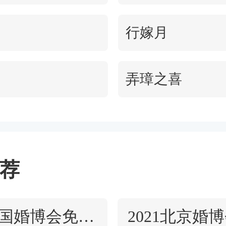
似是生活中的琐碎，但是仔细观
行嫁月
中蕴含的大道理。就好像对别人
是对自己身份地位的一个肯定和
弄璋之喜
话...
荐
2021全国婚博会免费门票