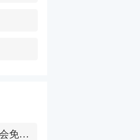
察就会看
说话，你
塑造，也
2021北京婚博会免费门票