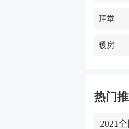
术，看
拜堂
到琐碎
说的好
暖房
是对听你说
热门推