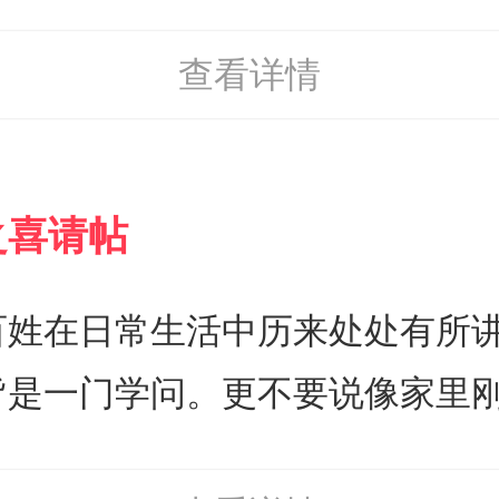
要，它承接了我们祝福的心理，
查看详情
达出合适，而且贴切意思的弄瓦
此来表达我们最深切的祝福，和
让对方听到时脸上洋溢着开心和喜
之喜请帖
喜添人丁是一件令人高兴的事情，
现代的祝福词，有趣且不失雅致
百姓在日常生活中历来处处有所
单，通俗易懂的话语也能够将我
皆是一门学问。更不要说像家里
话语表达出来，这样就能让对方
女儿，那更是得好好操办着庆祝