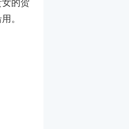
贵女的贺
沿用。