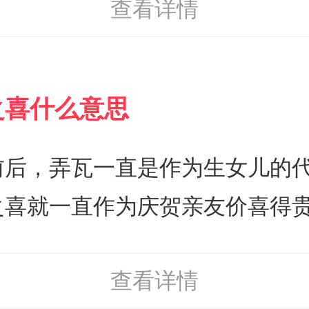
查看详情
福，让对方觉得温暖，心里觉得
请帖的书写是尤为重要的。接下
如何去祝贺别人家的弄瓦之喜呢
绍一下。&nbsp;一：古往今来
之喜的范文:&nbsp;一、恭喜
是为了表示邀请人的郑重也是为
之喜什么意思
女儿是一家人贴心的小棉袄，上
人的礼貌和尊敬。所以请帖在款
她能带给你们一家人甜蜜，喜悦
应该美观大气、精致有内涵这样
前后，弄瓦一直是作为生女儿的
金降生在你们家里，你们家则多
到感到喜悦和亲切。&nbsp;二
之喜就一直作为庆贺亲友价喜得
千金的喜悦，千金的幸福。恭祝
展请帖的制作有其多样性，例如
吉祥的寓意，一直广为流传至今
查看详情
愿你们一家人快乐，安康，幸福
双帖帖与单帖帖两种纸质材料为
家更清楚明白我们把弄瓦之喜什