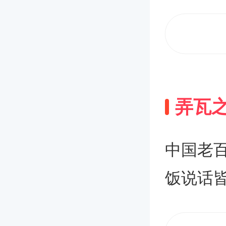
常的重
也要表
词，以
祝愿，
弄瓦
bsp;
应注意
中国老
时候简
饭说话
祝福和
一个小