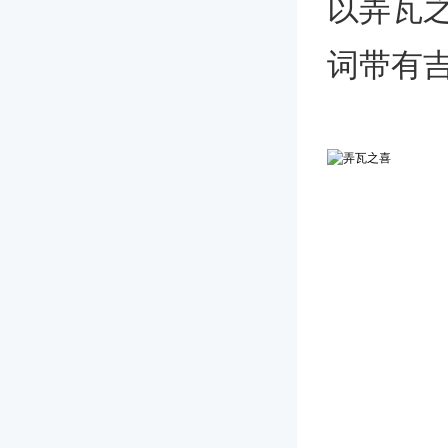
以弄瓦
词带有