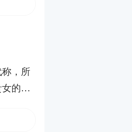
宽慰。那
来就为大
？下面是
，请帖的
你的千金诞
了表示对
帝难得的
式和装帧
，幸福。
可使被邀
代称，所
了千金的
：伴随时
贵女的贺
你们喜得
传统制作
沿用。为
无极限！
主的以及
么意思的