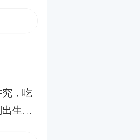
所以我们
之喜贺
最衷心的
悦。&n
而且我们
才情。有
讲究，吃
们心中的
刚出生了
收获到满
，所以弄