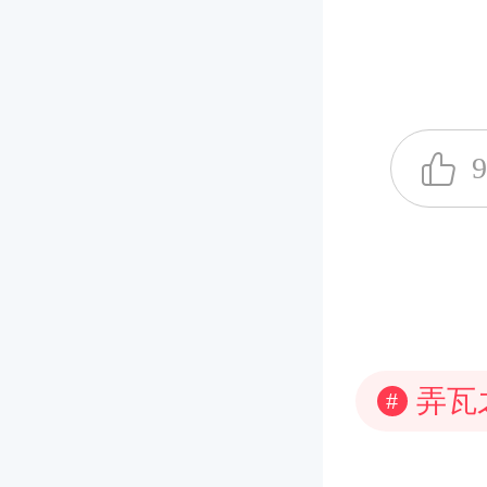
&nbs
日益发
解释分为
千金难
还有近
源于《
的港湾
密和时尚
词，是
9
的最深
柬的用
是对女
组成的
什么场
是相互
掉入蜜罐
措词。
你，就
风格多
至流传
弄瓦
#
语言的不
加以合理