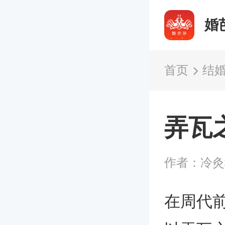
婚
首页
结
弄瓦
作者：冷
在周代