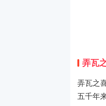
弄瓦
弄瓦之
五千年