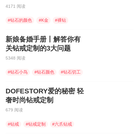
大问题！
4171 阅读
#
钻石的颜色
#
K金
#
裸钻
新娘备婚手册丨解答你有
关钻戒定制的3大问题
5348 阅读
#
钻石小鸟
#
钻石颜色
#
钻石切工
DOFESTORY爱的秘密 轻
奢时尚钻戒定制
679 阅读
#
钻戒
#
钻戒定制
#
六爪钻戒