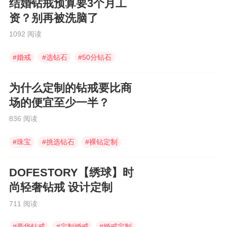
结婚钻戒预算要3个月工
资？别再被洗脑了
1092 阅读
#
婚戒
#
选钻石
#
50分钻石
为什么定制的钻戒要比商
场的便宜至少一半？
836 阅读
#
珠宝
#
挑选钻石
#
裸钻定制
DOFESTORY【绣球】时
尚轻奢钻戒 设计定制
711 阅读
#
豪华钻戒
#
定制婚戒
#
婚戒定制