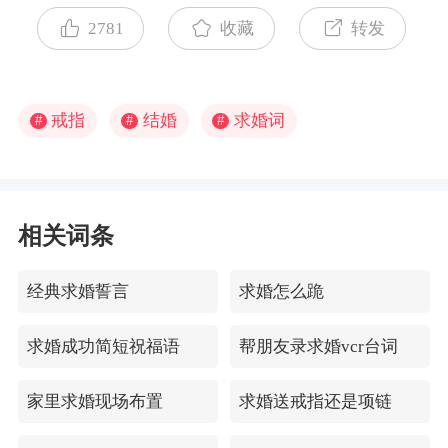
2781
收藏
转发
戒指
结婚
求婚词
#
#
#
相关词条
经典求婚誓言
求婚怎么跪
求婚成功简短祝福语
帮朋友录求婚vcr台词
家里求婚现场布置
求婚送戒指还是项链