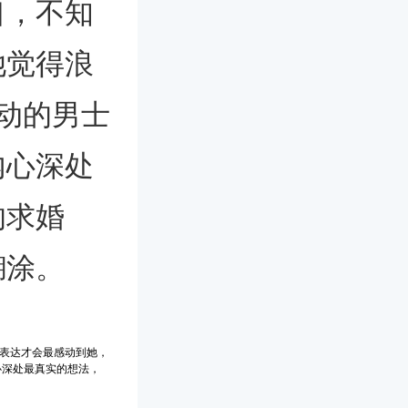
口，不知
她觉得浪
动的男士
内心深处
的求婚
糊涂。