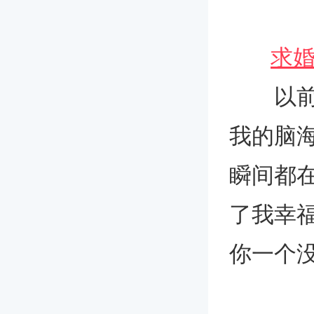
求
以前我
我的脑
瞬间都
了我幸
你一个