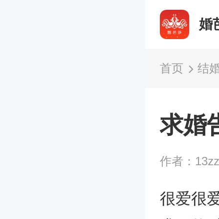
婚
首页
结
求婚
作者：13z
很爱很