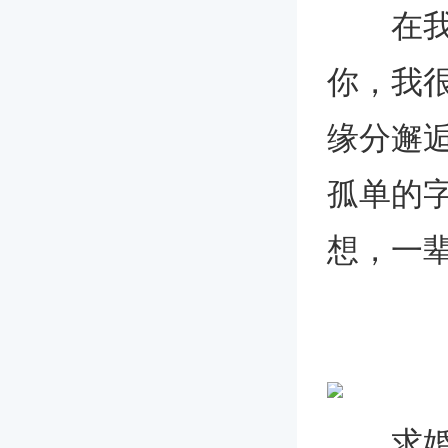
在我生
你，我
缘分邂
孤单的
想，一
求婚