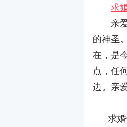
求
亲爱的
的神圣
在，是
点，任
边。亲
求婚告