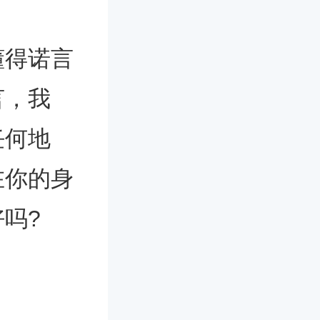
得诺言
言，我
任何地
在你的身
吗?