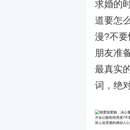
求婚的
道要怎
漫?不
朋友准
最真实
词，绝