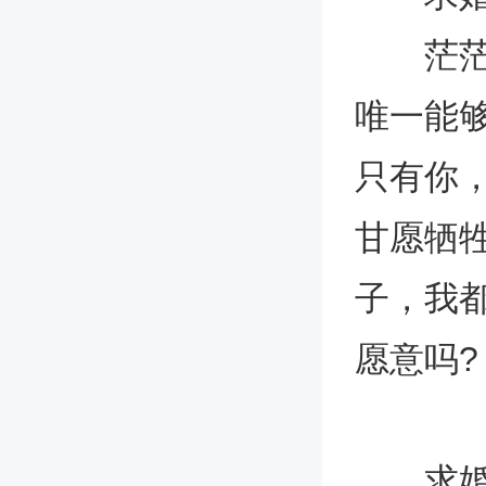
茫茫人
唯一能
只有你
甘愿牺
子，我
愿意吗?
求婚