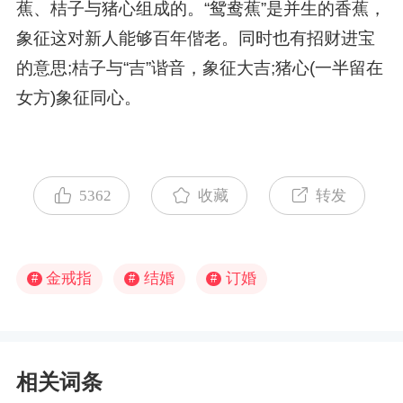
蕉、桔子与猪心组成的。“鸳鸯蕉”是并生的香蕉，
象征这对新人能够百年偕老。同时也有招财进宝
的意思;桔子与“吉”谐音，象征大吉;猪心(一半留在
女方)象征同心。
5362
收藏
转发
金戒指
结婚
订婚
#
#
#
相关词条