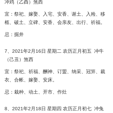
冲鸡（乙酉）煞西
宜：祭祀、嫁娶、入宅、安香、谢土、入殓、移
柩、破土、立碑、安香、会亲友、出行、祈福。
忌：掘井
7、2021年2月16日 星期二 农历正月初五 冲牛
（己丑）煞西
宜：祭祀、祈福、酬神、订盟、纳采、冠笄、裁
衣、合帐、嫁娶、安床。
忌：栽种、动土、开市、作灶
8、2021年2月18日 星期四 农历正月初七 冲兔