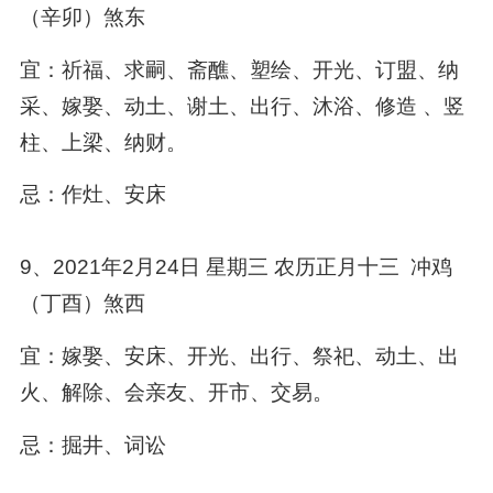
（辛卯）煞东
宜：祈福、求嗣、斋醮、塑绘、开光、订盟、纳
采、嫁娶、动土、谢土、出行、沐浴、修造 、竖
柱、上梁、纳财。
忌：作灶、安床
9、2021年2月24日 星期三 农历正月十三 冲鸡
（丁酉）煞西
宜：嫁娶、安床、开光、出行、祭祀、动土、出
火、解除、会亲友、开市、交易。
忌：掘井、词讼