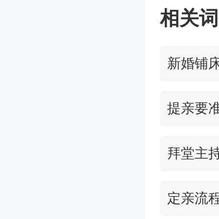
相关词
新婚铺
提亲要
拜堂主
定亲流