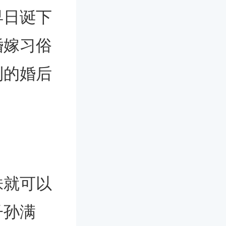
早日诞下
婚嫁习俗
利的婚后
株就可以
子孙满