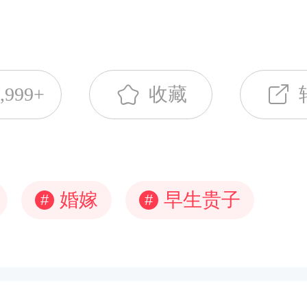
,999+
收藏
婚嫁
早生贵子
#
#