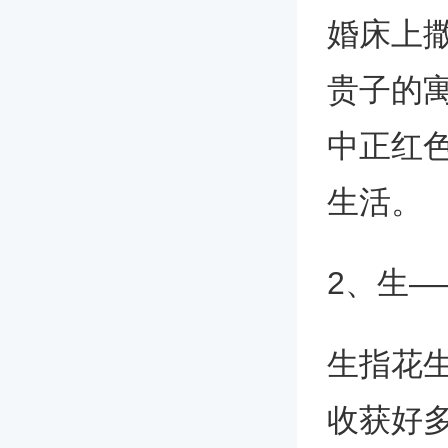
婚床上
贵子的
中正红
生活。
2、生—
生指花
收获好