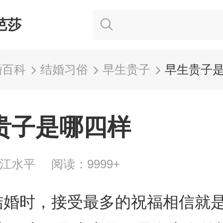
芭莎
婚百科
结婚习俗
早生贵子
早生贵子
贵子是哪四样
京江水平
阅读：9999+
结婚时，接受最多的祝福相信就是