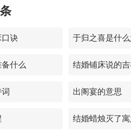
条
床口诀
于归之喜是什么
准备什么
结婚铺床说的吉
持词
出阁宴的意思
程
结婚蜡烛灭了寓