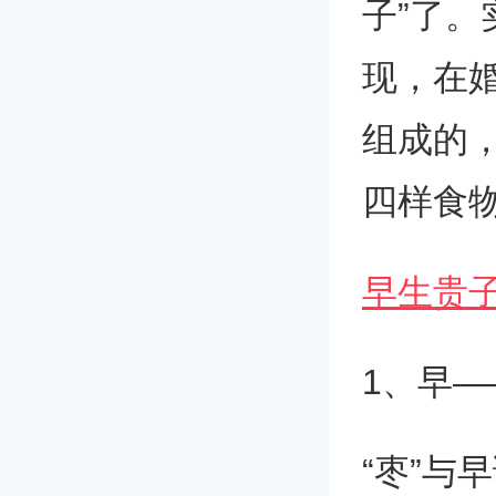
子”了
现，在
组成的
四样食
早生贵
1、早—
“枣”与