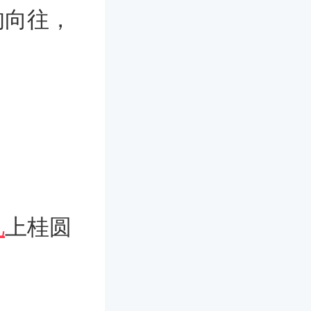
的向往，
礼
上桂圆