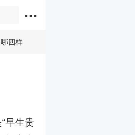
是哪四样
“早生贵