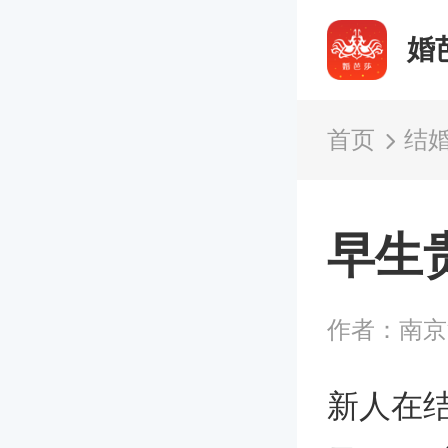
婚
首页
结
早生
作者：南
新人在