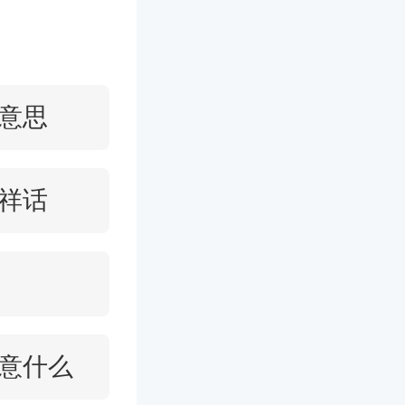
意思
祥话
意什么