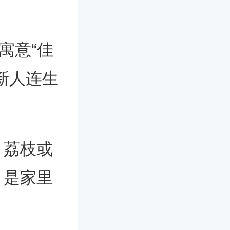
寓意“佳
新人连生
、荔枝或
，是家里