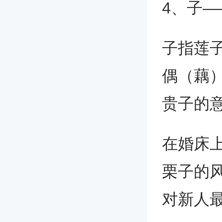
4、子—
子指莲子
偶（藕
贵子的
在婚床
栗子的
对新人