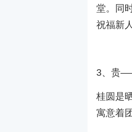
堂。同
祝福新
3、贵—
桂圆是
寓意着