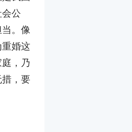
社会公
担当。像
为重婚这
家庭，乃
无措，要