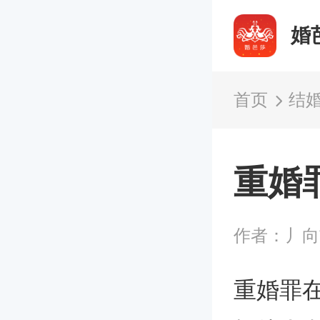
婚
首页
结
重婚
作者：丿
重婚罪