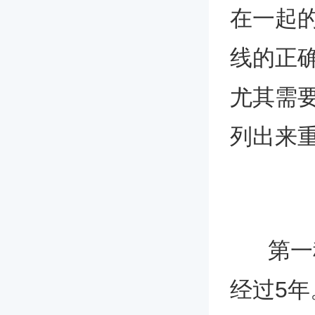
在一起
线的正
尤其需
列出来
第一种
经过5年