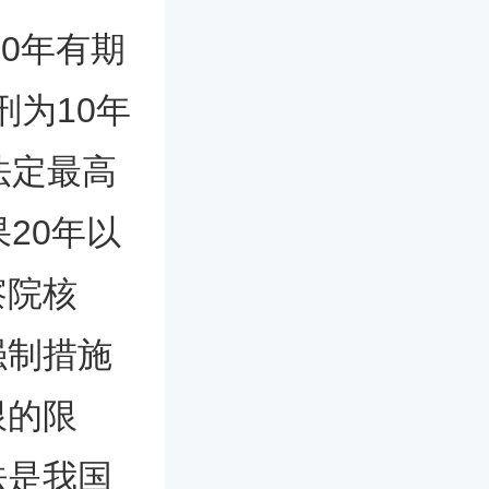
0年有期
刑为10年
法定最高
20年以
察院核
强制措施
限的限
法是我国