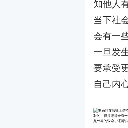
知他人
当下社
会有一
一旦发
要承受
自己内