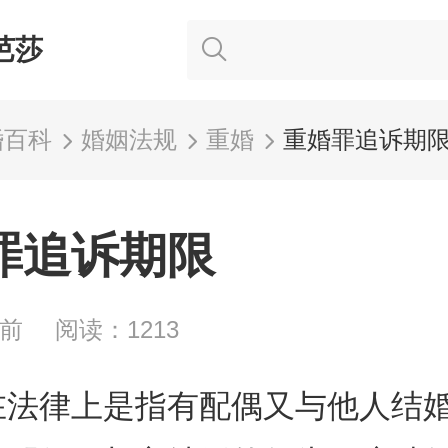
芭莎
婚百科
婚姻法规
重婚
重婚罪追诉期
罪追诉期限
向前
阅读：1213
在法律上是指有配偶又与他人结