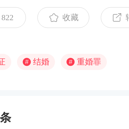
822
收藏
证
结婚
重婚罪
#
#
条