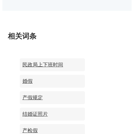
是触犯法律的，对于这种明明没有解除上一段
法》第180条之规定追究某某的刑事责任。&nbs
婚姻但是与和别人领了结婚证的行为，以及那
p;自述书中要写明被告人所犯重婚罪的事实：例
种明知道别人具有配偶还发生了重婚...
如自诉人与被告人的结婚日期，并生一子。初
时，两人感情较好，但自某年开始，两人感情
相关词条
逐渐谈漠。文章中要写入自己了解到的被告人
的犯罪行为，如被告人与他人非法同居，对外
称双方为夫妻关系。证明上述事实有各种证人
民政局上下班时间
证书证明，如有私生子在学校或任何书面上称
婚假
自己为父亲或母亲等行为。&nbsp; &nbsp; &nbs
p; 在加上请求事项，如依法立案侦查被控告人
产假规定
某某涉嫌重婚罪的刑事犯罪行为，追究其刑事
责任;依法...
结婚证照片
产检假