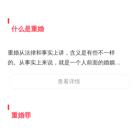
什么是重婚
重婚从法律和事实上讲，含义是有些不一样
的。从事实上来说，就是一个人前面的婚姻没
有解除，就与另一个以人夫妻关系的形式住在
查看详情
一起了。不管是否到民政局领结婚证，只要双
方公开以夫妻名义共同生活，虽未办理结婚登
记，也已构成重婚。但是从法律层面上来讲，
一方没有解除自己前一段缔结的婚姻关系，又
重婚罪
通过手段与另一个人办理了结婚手续，这就构
成了重婚。不管两人是否居住在一起或者是否