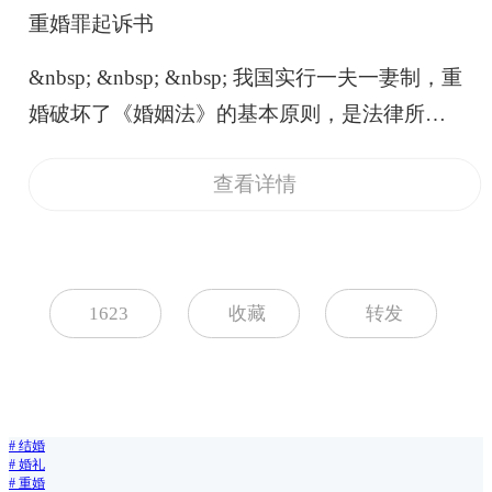
重婚罪起诉书
举行了婚礼仪式。从这两个解释，我们可以看
出，在法律和事实上，对于重婚的定义是不一
&nbsp; &nbsp; &nbsp; 我国实行一夫一妻制，重
样的。&nbsp;那么有些人不仅有些疑问了，重
婚破坏了《婚姻法》的基本原则，是法律所禁
婚和同居有什么区别呢？重婚不等于同居。同
止的，当然行为人也是要承担一定的刑事责
居是两个相爱的人居住在一起，同居期间男女
查看详情
任。由于重婚犯罪属于自诉案件，很多时候需
双方对于彼此都是没有承担任何责任的，同样
要受害人向法院提交一份起诉状。&nbsp;首先
的这种行为也是不受法律保护的。但是重婚不
是自述人的基本信息以及被告人的基本信息，
一样，重婚是当事人一方或者双方己存在有效
如自诉人的性别、民族、出生年月日以及家庭
1623
收藏
转发
的婚姻关系。这是构成重婚的前提条件。但是
住址和身份证号码以及邮政编码、联系方式。
如果双方之间均没有婚姻关系的存在，是未
被告人的基本信息也是如此。&nbsp; &nbsp; &n
婚、离婚或丧偶的人，这个是不能构成重婚。
bsp; 在写完个人信息后，要明确自己被告的案
一方或双方虽有婚姻关系，但其婚姻己被宣告
件和诉讼要求，案由和诉讼请求：如被告人XX
#
结婚
无效或被撤销，亦不能构成重婚。&nbsp;重婚
#
婚礼
犯重婚罪，请求院依照《中华人民共和国刑
#
重婚