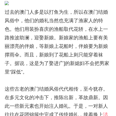
过去的澳门人多是以打鱼为生，所以在澳门结婚
风俗中，他们的婚礼当然也充满了渔家人的特
色。他们用装扮喜庆的渔船取代花轿，在水上一
路推波助澜，迎娶新娘。新娘家的渔船上要有美
丽漂亮的伴娘，等新娘上花船时，伴娘要为新娘
撑雨伞。而且，新娘到了花船上则只能穿着袜
子。据说，这是为了娶进广]的新媳妇不会把男家
里“踩低”。
这些古老的澳门结婚风俗代代相传，至今犹存。
在多元文化的冲击下，推陈出新，革故鼎新。因
此一些新元素也开始注人婚礼。于是，一对新人
往往在花团锦簇中完成了传统婚礼，接着换上
洁