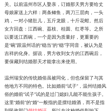
关。以前温州市区人娶亲，订婚那天男方要给丈
母娘家送上六样：两条鲫鱼，两刀三层肉，一头
鸡，一对小猪肚儿，五斤龙眼，十斤花蚶。然后
女方回盘：江西碗、荔枝、桂圆、红枣等。之所
以要送江西碗，一个是因为质量好，更重要的
是“碗”跟温州话的“稳当”的“稳”字同音，被认为是
吉祥的化身。据说，男方收到女方的江西碗后，
要保藏到结婚那天才能拿出来使用。
温州瑞安的传统婚俗虽被同化，但也保留了与其
他地方不同的特色。比如婚前“试子”，温州结婚风
俗的婚前“试子”试的是过门媳妇儿能不能生孩子。
这里“婚前”的“婚”一般指的是摆结婚酒，而不是指
到民政部门
领结婚证
。所以在这种婚俗影响下，