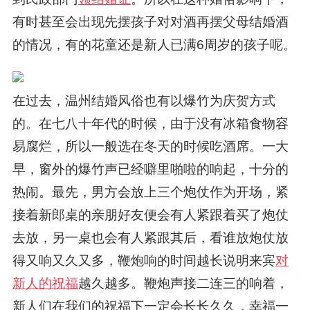
有时甚至会出现先摆孩子对对酒再摆父母结婚酒
的情况，有的花童还是新人已满6周岁的孩子呢。
在过去，温州结婚风俗也有以爆竹为庆贺方式
的。在七八十年代的时候，由于没有冰箱食物容
易腐烂，所以一般选在冬天的时候吃酒席。一大
早，窗外的爆竹声已经噼里啪啦的响起，十分的
热闹。最先，男方会放上三个炮仗作为开场，紧
接着新郎桌的亲朋好友便会有人紧跟着买了炮仗
去放，另一桌也会有人紧跟其后，看谁放炮仗放
得又响又久又多，鞭炮响的时间越长说明来宾
对
新人的祝福
越久越多。鞭炮声接二连三的响着，
新人们在我们的祝福下一定会长长久久，幸福一