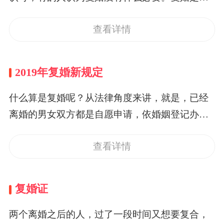
有必要的，因为我国《婚姻登记管理条例》规
查看详情
定:“中国公民在中国境内结婚、离婚、复婚的必须
依照本条例的规定进行登记。”如果不进行登记
的，是违背法律的，并且不受法律保护的。算是
2019年复婚新规定
非法同居，两个人任何一方是不能继承另一个人
的财产，并且也不具有对彼此相互抚养的义务。
什么算是复婚呢？从法律角度来讲，就是，已经
&nbsp;在离婚时分割的财产属于婚前财产。因为
离婚的男女双方都是自愿申请，依婚姻登记办
离婚使得婚姻关系终止，复婚所组成的婚姻关系
法，在婚姻等登记机关办理恢复夫妻关系的行政
并不能使它们具有法律上的延续性，他们是两个
查看详情
程序。复婚和再婚是不一样的，复婚的两个人之
行为，它们是各自独立的两个婚姻关系。根据新
前是夫妻关系的，解除夫妻关系之后，然后再次
的《婚姻法》规定，离婚后所分割的财产属于个
恢复关系。但是再婚的意思是，两个人之前是不
复婚证
人所有的，除非是个人自愿之外，离婚之后就是
存在任何关系的，然后在双方都是单身的情况
财产都是个人所有的。&nbsp;复婚后取得的财产
下，自愿结为一体。这两个性质是不一样的。&n
两个离婚之后的人，过了一段时间又想要复合，