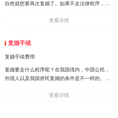
在没有特别约定的情况下，属于夫妻共同财产。
bsp;复婚要准备什么证明材料呢？一般是男女双方
自然就想要再次复婚了。如果不走法律程序，仅
在法律程序的复婚之后，有些财产是夫妻共有
的身份证和自己的户口本，还有就是婚姻现状的
仅觉得生活在一起或者是住在一起就好了，这个
的。比如说，夫妻双方的工资、奖金，这些是夫
证明，一般由男女双方所在单位、居(村)委员会或
查看详情
其实是不对的。因为我国《婚姻法》对此做了明
妻所共有的。如果夫妻两方是从事经营做生意
者部队团以上政治机关出具的婚姻状况证明。证
确的规定:“离婚后,男女双方自愿恢复夫妻关系的,
的，他们从做生意所获得的钱这些是共有的。或
明要复婚的两人婚姻现状是能够复婚的。复婚的
必须到婚姻登记机关进行复婚登记”。由此可见，
复婚手续
者是夫妻有一方获得的知识产权后，这个费用也
要注意什么事项呢？复婚和结婚是不一样的，两
离婚之后是必须进行登记的，只有在登记部门办
是两人有权利享用的。还有一些情况是容易误解
人不需要提供健康证明材料的。并且还要带上自
理了相关手续，才算是得到了法律上的认可和承
复婚手续费用
的，如果双方中的一方因身体受到伤害获得的医
己之前的离婚证或离婚判决书(或调解书)。&nbsp;
认，同时两人的权利才能得到了法律的保护。不
复婚要走什么程序呢？在我国境内，中国公民，
疗费、残疾人生活补助费等...
复婚要走什么法律程序呢？一般是准备好这些材
然两个人就算是非法同居了。&nbsp;两个人复婚
外国人以及我国侨民复婚的条件是不一样的。在
料之后，还要两人分别填写一份《申请复婚登记
要准备什么证明材料呢？要走哪些法律程序呢？
两个人已经具备了相关的材料之后，相关材料就
声明书》，并且在工作人员面前签上自己的名字
一般是要准备男女双方的户口本、身份证，并且
查看详情
是，两个人的户口本，身份证，以及所在单位、
或者是按上手印。之后，要交给部门审核，审核
还要准备好证明两人之间是离过婚的证明材料，
居(村)委员会或者部队团以上政治机关出具的婚姻
通过之后，工作人员才能在收回之前的离婚证
即《离婚证》或《解除夫妻关系证明书》。复婚
状况证明;还应该拿着离婚证件;申请复婚登记的当
书，然后发给两个人结婚证书，并且在结婚证书
是不需要和结婚一样递交健康证明书，这个可以