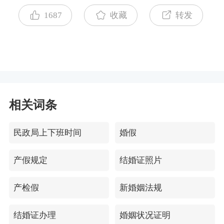
事人，可以不再进行医学检查。&nbsp;复婚大致
写上“复婚”之类的字样。当两个人收到结婚证书
不准备。。但是要带上两人的离婚证。全部准备
1687
收藏
转发
的流程就是:向复婚部门提出复婚申请、各自填写
之后，才算是真正...
完之后带上这些材料共同到其中一方常住户口的
一份《申请复婚登记声明书》，按照实情填写之
区、县级市民政局（或镇人民政府）的婚姻登记
后，要在申请书的最后分别签上名字，并且要印
机关提出申请。&nbsp;接着是，要根据具体情
上自己的红手印。这些填写之后，两个人就要带
况，各自填写一份《申请复婚登记声明书》。填
着自己的材料以及声明书交给复婚手续办理部
写之后，要签上自己的名字或者是按上自己的红
相关词条
门，由他们来审核。审核通过之后，就具有了法
手印。这些都做完之后，要把材料和证明条件送
律认可的复婚证书了。并且之前在法律上存在的
给相关部门进行审核。&nbsp;其实是不存在复婚
民政局上下班时间
婚假
离婚证书或者是协议书就算撤销失效了。&nbsp;
证书的，如...
同时，婚姻登记管理机关对当事人的复婚申请，
产假规定
结婚证照片
应按照结婚登记程序办理，并在《结婚登记申请
产检假
新婚姻法规
书》和结婚证上注明恢复结婚字样，同时收回离
婚证。申请复婚登记的当事人从取得复婚证起恢
结婚证办理
婚姻状况证明
复夫妻关系。&nbsp;复婚手续费用，一般是两人